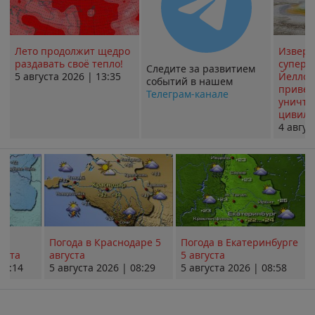
Лето продолжит щедро
Извер
раздавать своё тепло!
суперв
Следите за развитием
5 августа 2026 | 13:35
Йеллоу
событий в нашем
привед
Телеграм-канале
уничт
цивили
4 авгус
Погода в Краснодаре 5
Погода в Екатеринбурге
уста
августа
5 августа
08:14
5 августа 2026 | 08:29
5 августа 2026 | 08:58