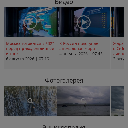
Видео
Москва готовится к +32°
К России подступает
Жара в
перед приходом ливней
аномальная жара
в Сиби
и гроз
4 августа 2026 | 07:45
ливни 
6 августа 2026 | 07:19
3 авгус
Фотогалерея
Энциклопедия