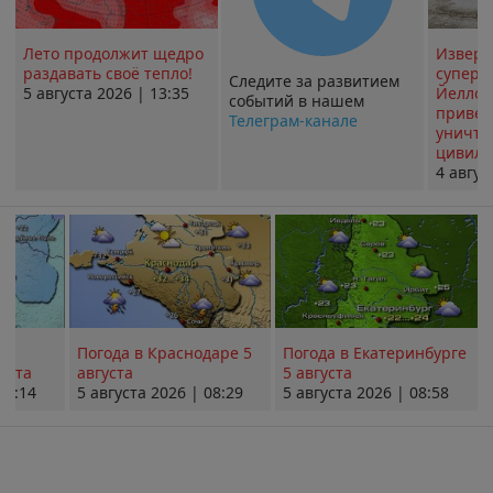
Лето продолжит щедро
Извер
раздавать своё тепло!
суперв
Следите за развитием
5 августа 2026 | 13:35
Йеллоу
событий в нашем
привед
Телеграм-канале
уничт
цивили
4 авгус
Погода в Краснодаре 5
Погода в Екатеринбурге
уста
августа
5 августа
08:14
5 августа 2026 | 08:29
5 августа 2026 | 08:58