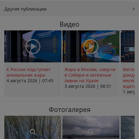
Другие публикации
Видео
К России подступает
Жара в Москве, смерчи
Метеои
аномальная жара
в Сибири и затяжные
дождли
4 августа 2026 | 07:45
ливни на Урале
июля; 
3 августа 2026 | 08:51
ждать о
1 авгус
Фотогалерея