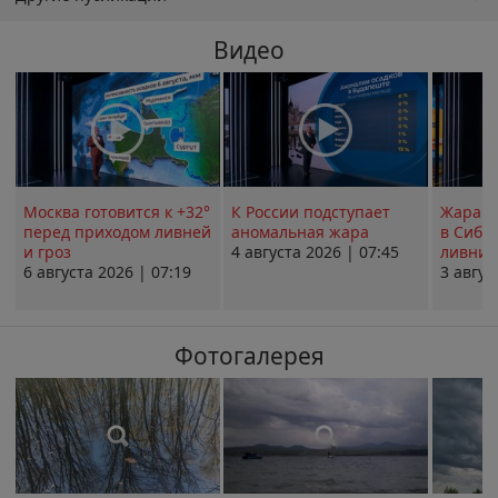
Видео
Москва готовится к +32°
К России подступает
Жара в
перед приходом ливней
аномальная жара
в Сиби
и гроз
4 августа 2026 | 07:45
ливни 
6 августа 2026 | 07:19
3 авгус
Фотогалерея