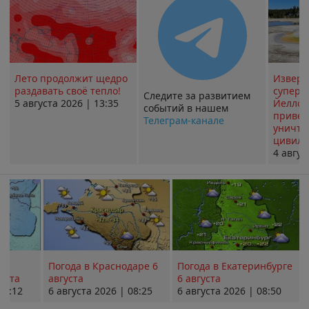
Лето продолжит щедро
Извер
раздавать своё тепло!
суперв
Следите за развитием
5 августа 2026 | 13:35
Йеллоу
событий в нашем
привед
Телеграм-канале
уничт
цивили
4 авгус
Погода в Краснодаре 6
Погода в Екатеринбурге
уста
августа
6 августа
08:12
6 августа 2026 | 08:25
6 августа 2026 | 08:50