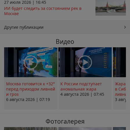
27 июля 2026 | 16:45
ИИ будет следить за состоянием рек в
Москве
Другие публикации
Видео
Москва готовится к +32°
К России подступает
Жара в
перед приходом ливней
аномальная жара
в Сиби
и гроз
4 августа 2026 | 07:45
ливни 
6 августа 2026 | 07:19
3 авгус
Фотогалерея