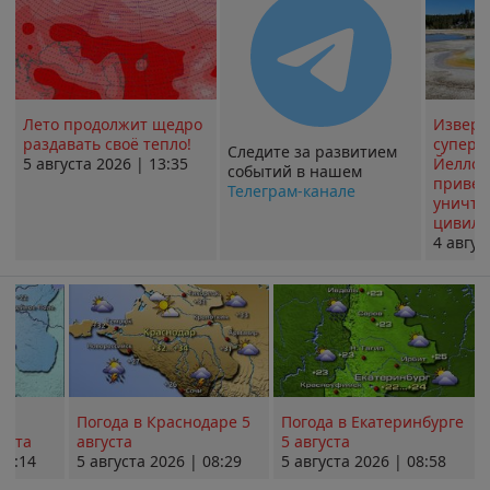
Лето продолжит щедро
Извер
раздавать своё тепло!
суперв
Следите за развитием
5 августа 2026 | 13:35
Йеллоу
событий в нашем
привед
Телеграм-канале
уничт
цивили
4 авгус
Погода в Краснодаре 5
Погода в Екатеринбурге
уста
августа
5 августа
08:14
5 августа 2026 | 08:29
5 августа 2026 | 08:58