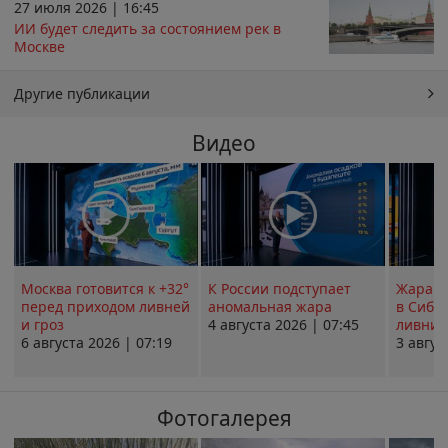
27 июля 2026 | 16:45
ИИ будет следить за состоянием рек в
Москве
Другие публикации
Видео
Москва готовится к +32°
К России подступает
Жара в
перед приходом ливней
аномальная жара
в Сиби
и гроз
4 августа 2026 | 07:45
ливни 
6 августа 2026 | 07:19
3 авгус
Фотогалерея