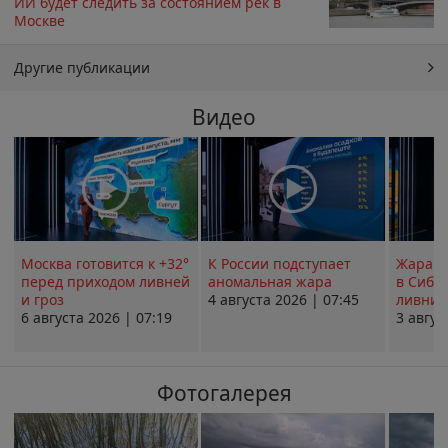
ИИ будет следить за состоянием рек в
Москве
Другие публикации
Видео
Москва готовится к +32°
К России подступает
Жара в
перед приходом ливней
аномальная жара
в Сиби
и гроз
4 августа 2026 | 07:45
ливни 
6 августа 2026 | 07:19
3 авгус
Фотогалерея