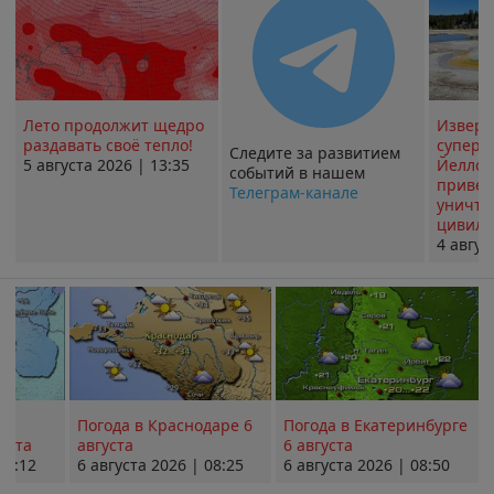
Лето продолжит щедро
Извер
раздавать своё тепло!
суперв
Следите за развитием
5 августа 2026 | 13:35
Йеллоу
событий в нашем
привед
Телеграм-канале
уничт
цивили
4 авгус
Погода в Краснодаре 6
Погода в Екатеринбурге
уста
августа
6 августа
08:12
6 августа 2026 | 08:25
6 августа 2026 | 08:50