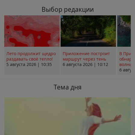
Выбор редакции
Лето продолжит щедро
Приложение построит
В Прим
раздавать своё тепло!
маршрут через тень
обнару
5 августа 2026 | 10:35
6 августа 2026 | 10:12
волны 
6 авгус
Тема дня