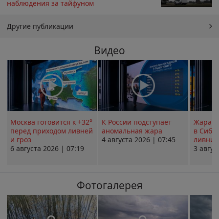
наблюдения за тайфуном
Другие публикации
Видео
Москва готовится к +32°
К России подступает
Жара в
перед приходом ливней
аномальная жара
в Сиби
и гроз
4 августа 2026 | 07:45
ливни 
6 августа 2026 | 07:19
3 авгус
Фотогалерея