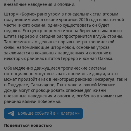
внезапные наводнения и оползни.
Шторм «Борис» рано утром в понедельник стал вторым
получившим имя в сезоне ураганов 2026 года в восточной
части Тихого океана, однако существовать он будет
недолго. Его центр переместился на берег мексиканского
штата Герреро и сегодня распространится вглубь страны.
Там возможны отдельные порывы ветра тропической
силы, напоминающие штормовой, основная угроза
заключается в локальных наводнениях и оползнях в
некоторых районах штатов Герреро и южная Оахака.
Обе медленно движущиеся тропические системы
потенциально могут вызывать проливные дожди, и это
может произойти как в некоторых районах Никарагуа, так и
в Гондурасе, Сальвадоре, Гватемале и южной Мексике.
Дожди могут спровоцировать опасные для жизни
внезапные наводнения и оползни, особенно в холмистых
районах вблизи побережья.
Больше событий в «Телеграм»
Поделиться новостью