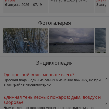
и гроз
4 августа 2026 | 07:45
ливни 
6 августа 2026 | 07:19
3 авгус
Фотогалерея
Энциклопедия
Где пресной воды меньше всего?
Пресная вода – один из самых жизненно важных, но при
этом крайне неравномерно...
Длинная тень лесных пожаров: дым, воздух и
здоровье
Дым от лесных пожаров может распространяться на