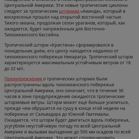
Центральной Америки. Эти новые тропические циклоны
следуют за тропическим
штормом
«Аманда», который в
воскресенье прошёл над открытой восточной частью
Тихого океана, продолжая сезон ураганов, который, как
ожидается, будет напряжённым для Восточно-
Тихоокеанского бассейна.
Тропический шторм «Кристина» сформировался в
понедельник днём, его центр находится недалеко от
тихоокеанского побережья Никарагуа. Тропический шторм
характеризуется максимальным устойчивым ветром от 18
до 32 м/с.
Предупреждения
о тропических штормах были
распространены вдоль тихоокеанского побережья
Центральной Америки, оно означает, что в течение 36
часов в зоне предупреждения ожидаются тропические
штормовые ветры. Шторм может ещё больше усилиться,
прежде чем обрушится на сушу в конце этой недели на
побережье от Сальвадора до Южной Гватемалы.
Ожидается, что шторм будет двигаться вдоль побережья,
усугубляя неустойчивую погоду по всей Центральной
Америке и вызывая выпадение до 500 мм осадков по всей
Центральной Америке. Это может спровоцировать