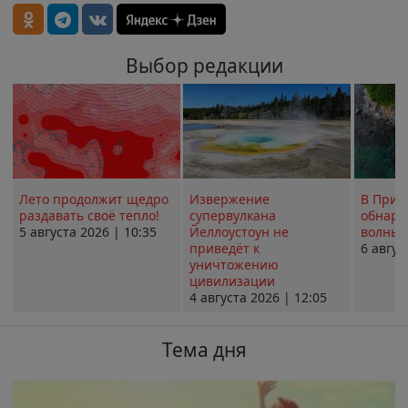
Выбор редакции
Лето продолжит щедро
Извержение
В Прим
раздавать своё тепло!
супервулкана
обнару
5 августа 2026 | 10:35
Йеллоустоун не
волны 
приведёт к
6 авгус
уничтожению
цивилизации
4 августа 2026 | 12:05
Тема дня