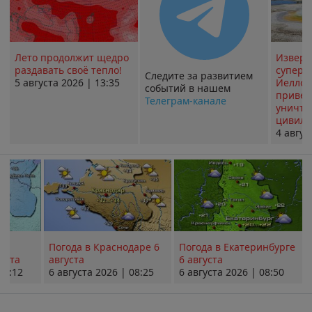
Лето продолжит щедро
Извер
раздавать своё тепло!
суперв
Следите за развитием
5 августа 2026 | 13:35
Йеллоу
событий в нашем
привед
Телеграм-канале
уничт
цивили
4 авгус
Погода в Краснодаре 6
Погода в Екатеринбурге
уста
августа
6 августа
08:12
6 августа 2026 | 08:25
6 августа 2026 | 08:50