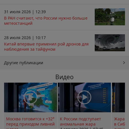
31 июля 2026 | 12:39
В РАН считают, что России нужно больше
метеостанций
28 июля 2026 | 10:17
Китай впервые применил рой дронов для
наблюдения за тайфуном
Другие публикации
Видео
Москва готовится к +32°
К России подступает
Жара в
перед приходом ливней
аномальная жара
в Сиби