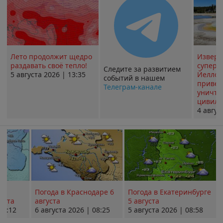
Лето продолжит щедро
Извер
раздавать своё тепло!
суперв
Следите за развитием
5 августа 2026 | 13:35
Йеллоу
событий в нашем
привед
Телеграм-канале
уничт
цивили
4 авгус
Погода в Краснодаре 6
Погода в Екатеринбурге
уста
августа
5 августа
08:12
6 августа 2026 | 08:25
5 августа 2026 | 08:58