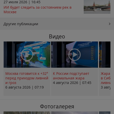
27 июля 2026 | 16:45
ИИ будет следить за состоянием рек в
Москве
Другие публикации
Видео
Москва готовится к +32°
К России подступает
Жара в
перед приходом ливней
аномальная жара
в Сиби
и гроз
4 августа 2026 | 07:45
ливни 
6 августа 2026 | 07:19
3 авгус
Фотогалерея