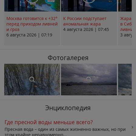
Москва готовится к +32°
К России подступает
Жара в
перед приходом ливней
аномальная жара
в Сиби
и гроз
4 августа 2026 | 07:45
ливни 
6 августа 2026 | 07:19
3 авгус
Фотогалерея
Энциклопедия
Где пресной воды меньше всего?
Пресная вода – один из самых жизненно важных, но при
этом крайне неравномерно...