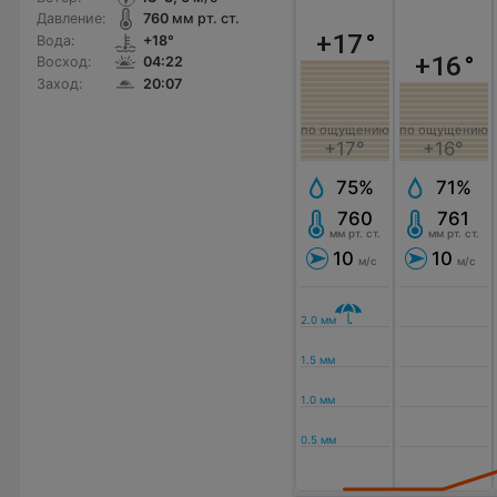
Давление:
760
мм рт. ст.
+17
°
Вода:
+18°
+16
°
Восход:
04:22
Заход:
20:07
по ощущению
по ощущению
+17°
+16°
75%
71%
760
761
мм рт. ст.
мм рт. ст.
10
10
м/с
м/с