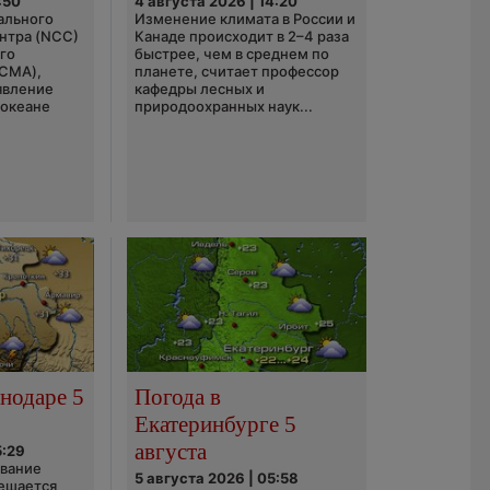
:50
4 августа 2026 | 14:20
ального
Изменение климата в России и
нтра (NCC)
Канаде происходит в 2–4 раза
го
быстрее, чем в среднем по
(CMA),
планете, считает профессор
явление
кафедры лесных и
 океане
природоохранных наук...
нодаре 5
Погода в
Екатеринбурге 5
августа
5:29
ование
5 августа 2026 | 05:58
ешается