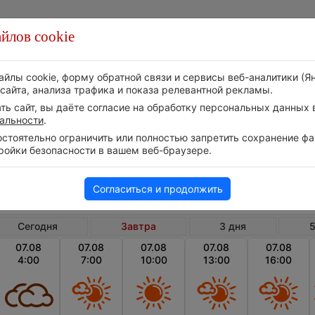
йлов cookie
Стихия
Природа
Технологии
Видео
айлы cookie, форму обратной связи и сервисы веб-аналитики (Я
сайта, анализа трафика и показа релевантной рекламы.
ь сайт, вы даёте согласие на обработку персональных данных в
альности
.
тоятельно ограничить или полностью запретить сохранение фай
ройки безопасности в вашем веб-браузере.
Дания
Столичный регион
Др
Погода в Драгёре на завтра
Согласиться и продолжить
Сегодня
Завтра
3 дня
5
07.08
07.08
07.08
07.08
07.08
4:00
7:00
10:00
13:00
16:00