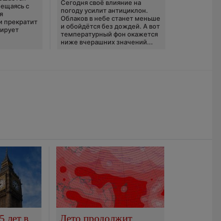
Сегодня своё влияние на
ещаясь с
погоду усилит антициклон.
я
Облаков в небе станет меньше
и прекратит
и обойдётся без дождей. А вот
зирует
температурный фон окажется
ниже вчерашних значений...
5 лет в
Лето продолжит