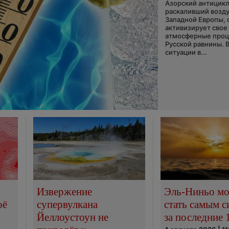
Азорский антицикл
раскаливший возду
Западной Европы, 
активизирует свое
атмосферные про
Русской равнины. 
ситуации в...
Извержение
Эль-Ниньо м
оё
супервулкана
стать самым 
Йеллоустоун не
за последние 