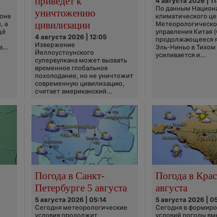
приведёт к
4 августа 2026 | 11
По данным Национ
уничтожению
ионе
климатического це
цивилизации
, а
Метеорологическо
щё
управления Китая 
4 августа 2026 | 12:05
продолжающееся 
Извержение
...
Эль-Ниньо в Тихом
Йеллоустоунского
усиливается и...
супервулкана может вызвать
временное глобальное
похолодание, но не уничтожит
современную цивилизацию,
считает американский...
Погода в Санкт-
Погода в Крас
Петербурге 5 августа
августа
5 августа 2026 | 05:14
5 августа 2026 | 0
Сегодня метеорологические
Сегодня в формир
условия продолжит
условий погоды вм