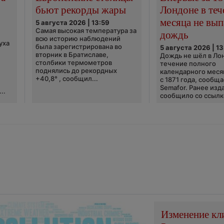
бьют рекорды жары
Лондоне в теч
месяца не вып
5 августа 2026 | 13:59
Самая высокая температура за
дождь
всю историю наблюдений
уха
была зарегистрирована во
5 августа 2026 | 13
вторник в Братиславе,
Дождь не шёл в Ло
столбики термометров
течение полного
поднялись до рекордных
календарного меся
+40,8° , сообщил...
с 1871 года, сообщ
Semafor. Ранее изда
..
сообщило со ссылко
Изменение кл