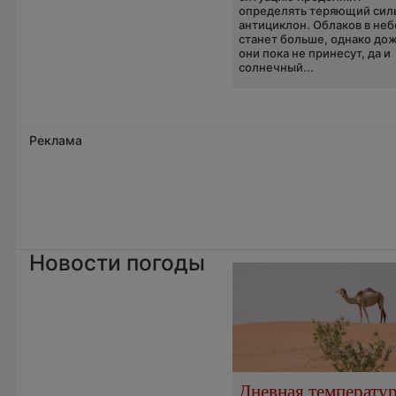
определять теряющий сил
антициклон. Облаков в неб
станет больше, однако до
они пока не принесут, да и
солнечный...
Реклама
Новости погоды
Дневная температу