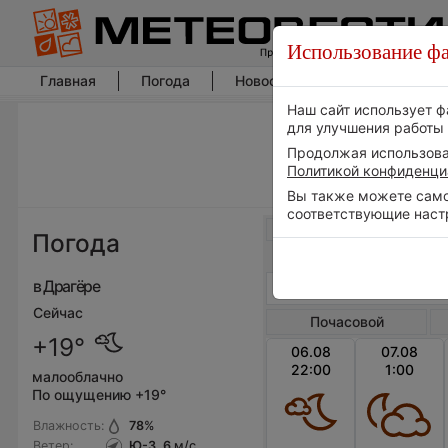
Использование фа
Главная
Погода
Новости погоды
Климат
Наш сайт использует ф
для улучшения работы 
Продолжая использоват
Политикой конфиденци
Вы также можете самос
соответствующие наст
Весь мир
Погода
в Драгёре
Сейчас
Почасовой
+19°
06.08
07.08
22:00
1:00
малооблачно
По ощущению +19°
Влажность:
78
%
Ветер:
Ю-З, 6
м/с