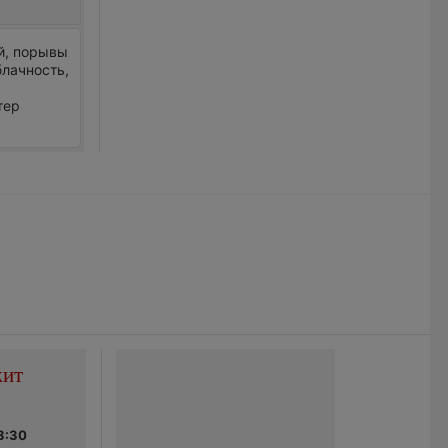
ый, порывы
лачность,
тер
жит
3:30