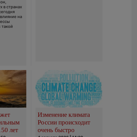
он,
х в странах
сегодня
 влияние на
цессы
В такой
ожет
Изменение климата
сильным
России происходит
150 лет
очень быстро