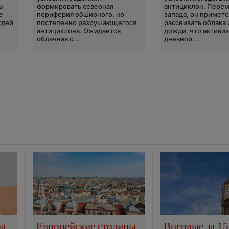
ы
формировать северная
антициклон. Перем
е
периферия обширного, но
запада, он приметс
ждей
постепенно разрушающегося
рассеивать облака 
антициклона. Ожидается
дожди, что активи
облачная с...
дневной...
ра
Европейские столицы
Впервые за 15