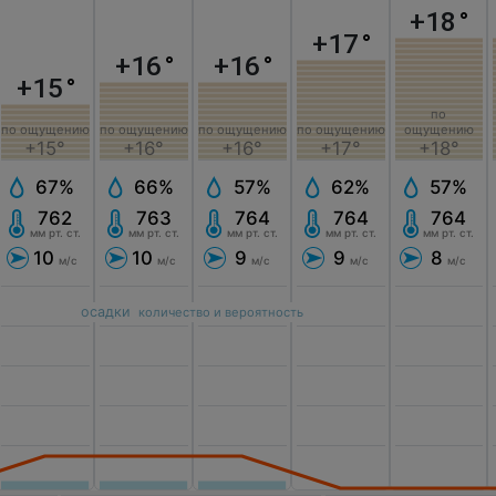
+18
°
+17
°
+16
°
+16
°
+15
°
по
по ощущению
по ощущению
по ощущению
по ощущению
ощущению
+15°
+16°
+16°
+17°
+18°
67%
66%
57%
62%
57%
762
763
764
764
764
мм рт. ст.
мм рт. ст.
мм рт. ст.
мм рт. ст.
мм рт. ст.
10
10
9
9
8
м/с
м/с
м/с
м/с
м/с
осадки
количество и вероятность