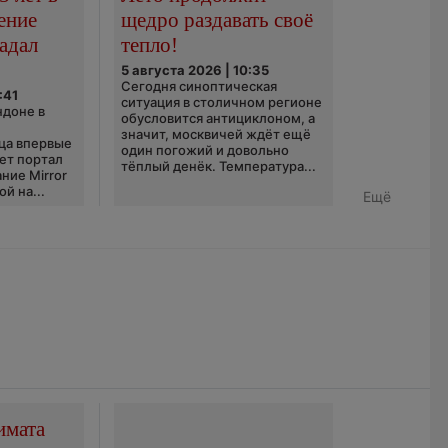
ение
щедро раздавать своё
адал
тепло!
5 августа 2026 | 10:35
Сегодня синоптическая
:41
ситуация в столичном регионе
ндоне в
обусловится антициклоном, а
значит, москвичей ждёт ещё
ца впервые
один погожий и довольно
ает портал
тёплый денёк. Температура...
ние Mirror
й на...
Ещё
имата