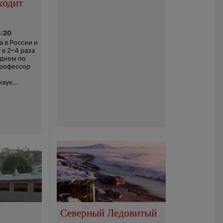
ходит
4:20
 в России и
 в 2–4 раза
еднем по
профессор
аук...
Северный Ледовитый