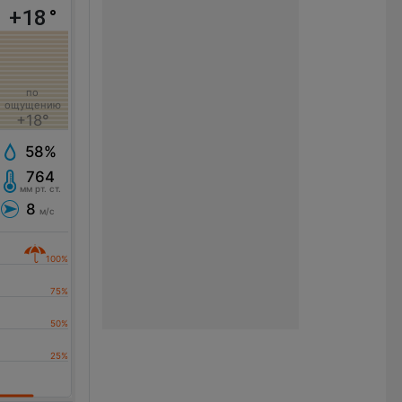
+18
°
по
ощущению
+18°
58%
764
мм рт. ст.
8
м/с