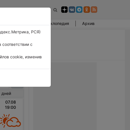
Фотогалерея
Энциклопедия
Архив
ндекс.Метрика, РСЯ)
 соответствии с
лов cookie, изменив
агёр
 дней
07.08
19:00