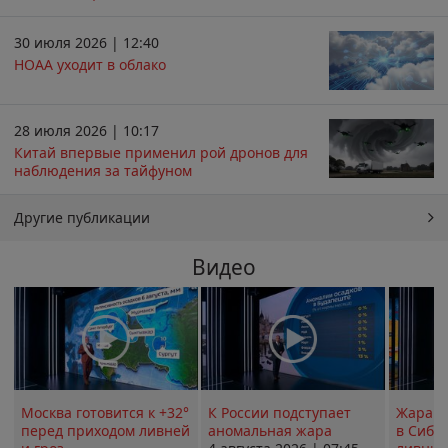
30 июля 2026 | 12:40
НОАА уходит в облако
28 июля 2026 | 10:17
Китай впервые применил рой дронов для
наблюдения за тайфуном
Другие публикации
Видео
Москва готовится к +32°
К России подступает
Жара в
перед приходом ливней
аномальная жара
в Сиби