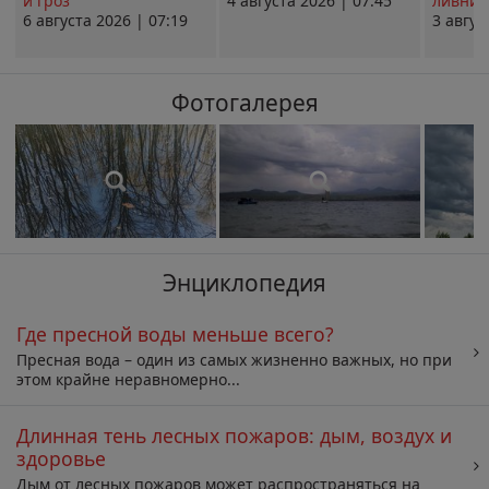
и гроз
4 августа 2026 | 07:45
ливни 
6 августа 2026 | 07:19
3 авгус
Фотогалерея
Энциклопедия
Где пресной воды меньше всего?
Пресная вода – один из самых жизненно важных, но при
этом крайне неравномерно...
Длинная тень лесных пожаров: дым, воздух и
здоровье
Дым от лесных пожаров может распространяться на