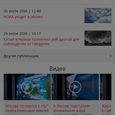
30 июля 2026 | 12:40
НОАА уходит в облако
28 июля 2026 | 10:17
Китай впервые применил рой дронов для
наблюдения за тайфуном
Другие публикации
Видео
Москва готовится к +32°
К России подступает
Жара в
перед приходом ливней
аномальная жара
в Сиби