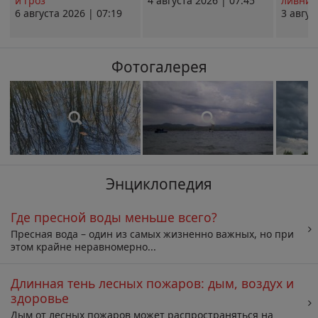
и гроз
4 августа 2026 | 07:45
ливни 
6 августа 2026 | 07:19
3 авгус
Фотогалерея
Энциклопедия
Где пресной воды меньше всего?
Пресная вода – один из самых жизненно важных, но при
этом крайне неравномерно...
Длинная тень лесных пожаров: дым, воздух и
здоровье
Дым от лесных пожаров может распространяться на