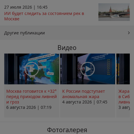
27 июля 2026 | 16:45
ИИ будет следить за состоянием рек в
Москве
Другие публикации
Видео
Москва готовится к +32°
К России подступает
Жара в
перед приходом ливней
аномальная жара
в Сиби
и гроз
4 августа 2026 | 07:45
ливни 
6 августа 2026 | 07:19
3 авгус
Фотогалерея