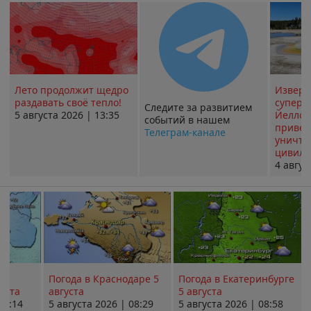
Лето продолжит щедро
Извер
раздавать своё тепло!
суперв
Следите за развитием
5 августа 2026 | 13:35
Йеллоу
событий в нашем
привед
Телеграм-канале
уничт
цивили
4 авгус
Погода в Краснодаре 5
Погода в Екатеринбурге
уста
августа
5 августа
08:14
5 августа 2026 | 08:29
5 августа 2026 | 08:58