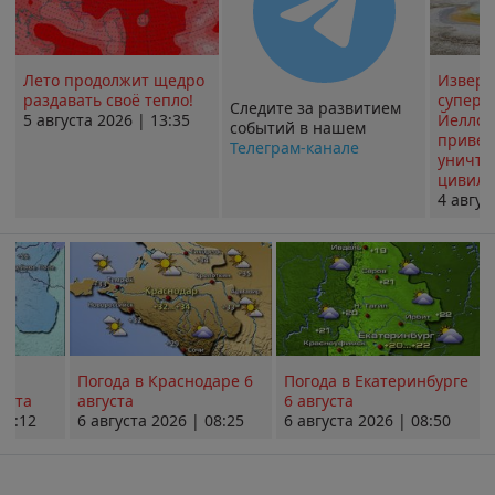
Лето продолжит щедро
Извер
раздавать своё тепло!
суперв
Следите за развитием
5 августа 2026 | 13:35
Йеллоу
событий в нашем
привед
Телеграм-канале
уничт
цивили
4 авгус
Погода в Краснодаре 6
Погода в Екатеринбурге
уста
августа
6 августа
08:12
6 августа 2026 | 08:25
6 августа 2026 | 08:50