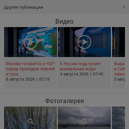
Другие публикации
Видео
Москва готовится к +32°
К России подступает
Жара в
перед приходом ливней
аномальная жара
в Сиби
и гроз
4 августа 2026 | 07:45
ливни 
6 августа 2026 | 07:19
3 авгус
Фотогалерея