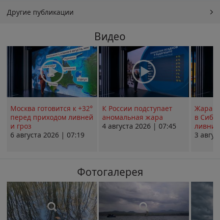
Другие публикации
Видео
Москва готовится к +32°
К России подступает
Жара в
перед приходом ливней
аномальная жара
в Сиби
и гроз
4 августа 2026 | 07:45
ливни 
6 августа 2026 | 07:19
3 авгус
Фотогалерея