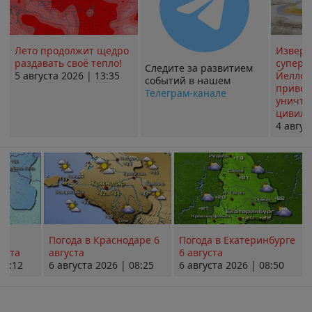
Лето продолжит щедро
Извер
раздавать своё тепло!
суперв
Следите за развитием
5 августа 2026 | 13:35
Йеллоу
событий в нашем
привед
Телеграм-канале
уничт
цивили
4 авгус
Погода в Краснодаре 6
Погода в Екатеринбурге
уста
августа
6 августа
08:12
6 августа 2026 | 08:25
6 августа 2026 | 08:50