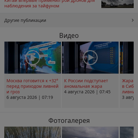
Китай впервые применил рой дронов для
наблюдения за тайфуном
Другие публикации
Видео
Москва готовится к +32°
К России подступает
Жара в
перед приходом ливней
аномальная жара
в Сиби
и гроз
4 августа 2026 | 07:45
ливни 
6 августа 2026 | 07:19
3 авгус
Фотогалерея