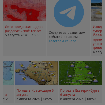
Лето продолжит щедро
Извер
раздавать своё тепло!
суперв
Следите за развитием
5 августа 2026 | 13:35
Йеллоу
событий в нашем
привед
Телеграм-канале
уничт
цивили
4 авгус
Погода в Краснодаре 6
Погода в Екатеринбурге
уста
августа
6 августа
08:12
6 августа 2026 | 08:25
6 августа 2026 | 08:50