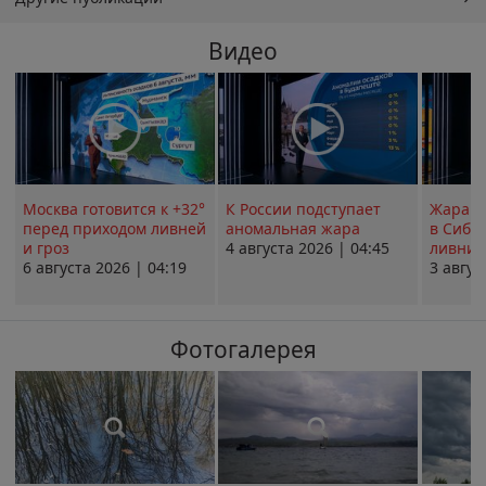
Видео
Москва готовится к +32°
К России подступает
Жара в
перед приходом ливней
аномальная жара
в Сиби
и гроз
4 августа 2026 | 04:45
ливни 
6 августа 2026 | 04:19
3 авгус
Фотогалерея