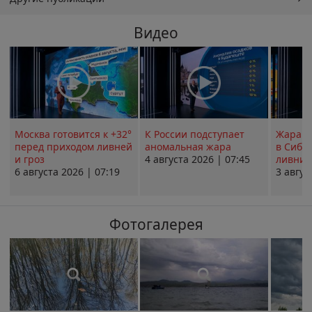
Видео
Москва готовится к +32°
К России подступает
Жара в
перед приходом ливней
аномальная жара
в Сиби
и гроз
4 августа 2026 | 07:45
ливни 
6 августа 2026 | 07:19
3 авгус
Фотогалерея