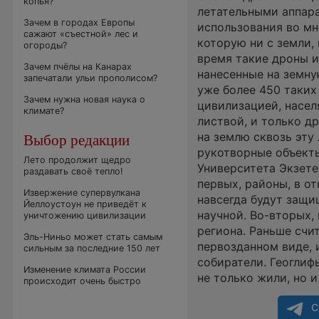
копья?
летательными аппара
Зачем в городах Европы
использования во мн
сажают «съестной» лес и
которую ни с земли,
огороды?
время такие дроны и
Зачем пчёлы на Канарах
нанесенные на земну
запечатали ульи прополисом?
уже более 450 таких
Зачем нужна новая наука о
цивилизацией, насел
климате?
листвой, и только д
на землю сквозь эту
Выбор редакции
рукотворные объекты
Лето продолжит щедро
Университета Экзетер
раздавать своё тепло!
первых, районы, в о
Извержение супервулкана
навсегда будут защи
Йеллоустоун не приведёт к
научной. Во-вторых,
уничтожению цивилизации
региона. Раньше счи
Эль-Ниньо может стать самым
первозданном виде, 
сильным за последние 150 лет
собиратели. Геоглиф
Изменение климата России
не только жили, но 
происходит очень быстро
С