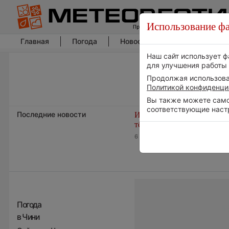
Использование фа
Главная
Погода
Новости погоды
Климат
Наш сайт использует ф
для улучшения работы 
Продолжая использоват
Политикой конфиденци
Вы также можете самос
соответствующие наст
Последние новости
Июль в России стал самы
тёплым за всю историю
6 августа 2026 | 07:16
Погода
в Чини