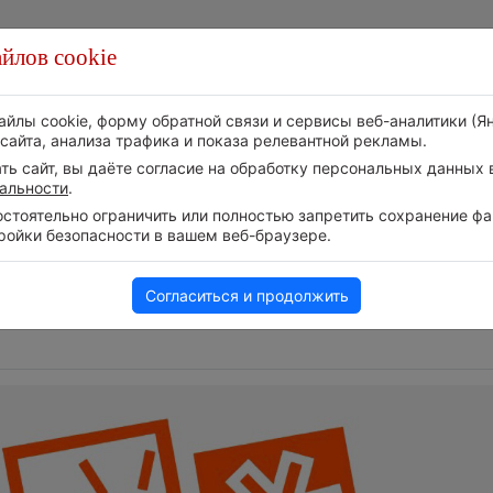
йлов cookie
Стихия
Природа
Технологии
Видео
айлы cookie, форму обратной связи и сервисы веб-аналитики (Я
сайта, анализа трафика и показа релевантной рекламы.
ь сайт, вы даёте согласие на обработку персональных данных в
альности
.
тоятельно ограничить или полностью запретить сохранение фай
ройки безопасности в вашем веб-браузере.
м
В Центральной России
Дневная температур
наступают самые жаркие дни
ОАЭ превысила +5
этого лета
5 августа 2026 | 17:20
Согласиться и продолжить
6 августа 2026 | 06:30