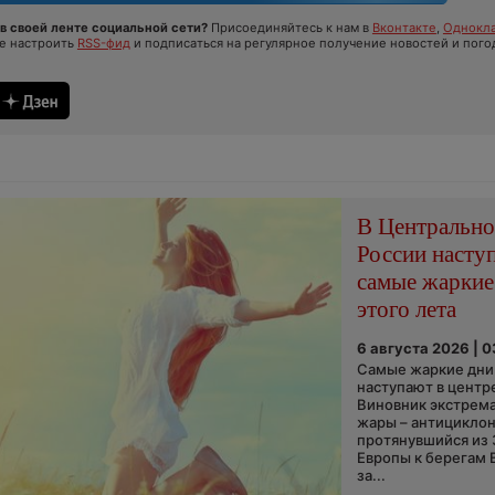
в своей ленте социальной сети?
Присоединяйтесь к нам в
Вконтакте
,
Однокла
те настроить
RSS-фид
и подписаться на регулярное получение новостей и пого
В Центральн
России насту
самые жаркие
этого лета
6 августа 2026 | 
Самые жаркие дни 
наступают в центр
Виновник экстрем
жары – антициклон
протянувшийся из
Европы к берегам 
за...