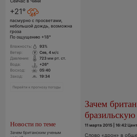
Сейчас в Чини
+21°
пасмурно с просветами,
небольшой дождь, возможна
гроза
По ощущению +18°
Влажность:
93
%
Ветер:
Сев, 4
м/с
Давление:
723
мм рт. ст.
Вода:
+26°
Восход:
05:40
Заход:
19:34
Перейти к прогнозу погоды
Зачем британ
бразильскую
Новости по теме
11 марта 2015 | 16:42 Це
Зачем британским ученым
Слово «дрон» в общ