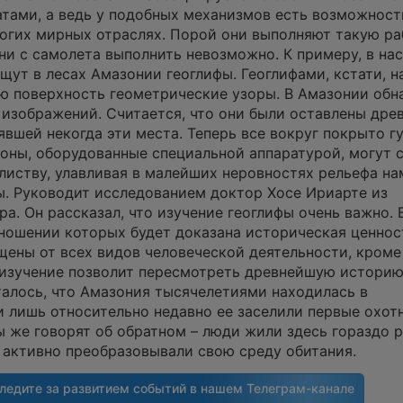
тами, а ведь у подобных механизмов есть возможност
огих мирных отраслях. Порой они выполняют такую ра
 ни с самолета выполнить невозможно. К примеру, в на
щут в лесах Амазонии геоглифы. Геоглифами, кстати, 
ю поверхность геометрические узоры. В Амазонии об
 изображений. Считается, что они были оставлены дре
явшей некогда эти места. Теперь все вокруг покрыто г
роны, оборудованные специальной аппаратурой, могут 
 листву, улавливая в малейших неровностях рельефа на
. Руководит исследованием доктор Хосе Ириарте из
а. Он рассказал, что изучение геоглифы очень важно. 
тношении которых будет доказана историческая ценнос
щены от всех видов человеческой деятельности, кроме
 изучение позволит пересмотреть древнейшую истори
талось, что Амазония тысячелетиями находилась в
и лишь относительно недавно ее заселили первые охот
ы же говорят об обратном – люди жили здесь гораздо р
и активно преобразовывали свою среду обитания.
ледите за развитием событий в нашем
Телеграм-канале