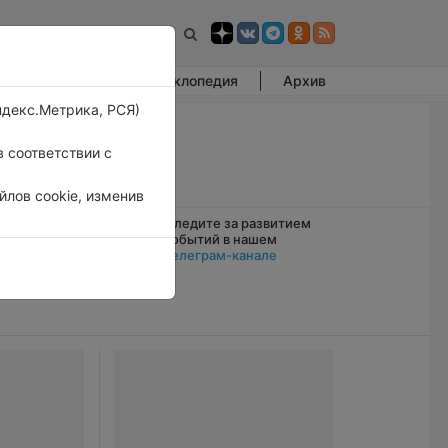
Фотогалерея
Энциклопедия
Архив
ндекс.Метрика, РСЯ)
 соответствии с
лов cookie, изменив
Следите за развитием
а воздуха в
событий в нашем
1°
Телеграм-канале