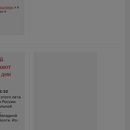
ссниках
и в
ды в
ой
пают
 дни
03:30
этого лета
е России.
альной
,
 Западной
Волги. Из-