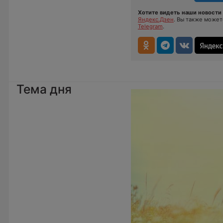
Хотите видеть наши новости 
Яндекс.Дзен
. Вы также може
Telegram
.
Тема дня