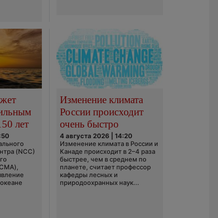
ожет
Изменение климата
сильным
России происходит
150 лет
очень быстро
:50
4 августа 2026 | 14:20
ального
Изменение климата в России и
нтра (NCC)
Канаде происходит в 2–4 раза
го
быстрее, чем в среднем по
(CMA),
планете, считает профессор
явление
кафедры лесных и
 океане
природоохранных наук...