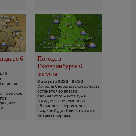
нодаре 6
Погода в
Екатеринбурге 6
августа
5:25
он
6 августа 2026 | 05:50
ё влияние
Сегодня Свердловская область
ю
останется во власти
ая. Облаков
барического максимума.
го и
Ожидается переменная
дей, что
облачность, вероятность
м...
осадков будет близка к нулю.
Ветры северных...