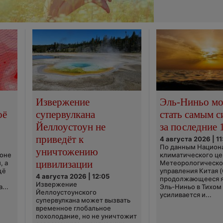
Извержение
Эль-Ниньо м
оё
супервулкана
стать самым 
Йеллоустоун не
за последние 
приведёт к
4 августа 2026 | 11
По данным Национ
уничтожению
ионе
климатического це
цивилизации
, а
Метеорологическо
щё
управления Китая 
4 августа 2026 | 12:05
продолжающееся 
Извержение
...
Эль-Ниньо в Тихом
Йеллоустоунского
усиливается и...
супервулкана может вызвать
временное глобальное
похолодание, но не уничтожит