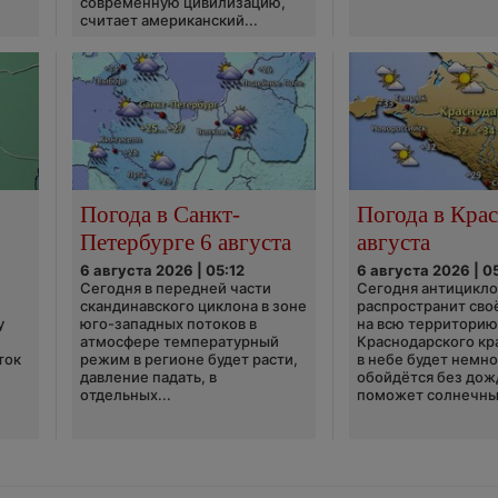
современную цивилизацию,
считает американский...
Погода в Санкт-
Погода в Крас
Петербурге 6 августа
августа
6 августа 2026 | 05:12
6 августа 2026 | 0
Сегодня в передней части
Сегодня антицикл
скандинавского циклона в зоне
распространит сво
у
юго-западных потоков в
на всю территори
атмосфере температурный
Краснодарского кр
ток
режим в регионе будет расти,
в небе будет немно
давление падать, в
обойдётся без дож
отдельных...
поможет солнечны