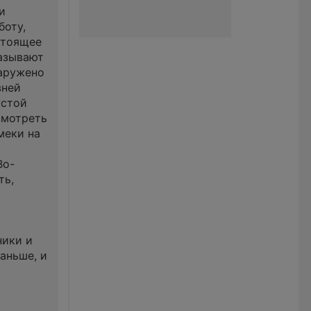
и
боту,
стоящее
называют
наружено
вней
устой
смотреть
меки на
Во-
ть,
ю
ники и
аньше, и