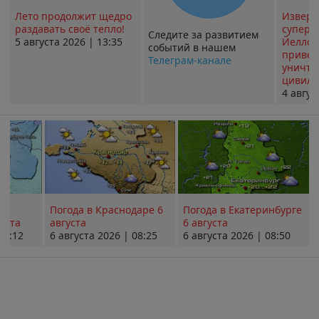
Лето продолжит щедро
Извер
раздавать своё тепло!
суперв
Следите за развитием
5 августа 2026 | 13:35
Йеллоу
событий в нашем
привед
Телеграм-канале
уничт
цивили
4 авгус
Погода в Краснодаре 6
Погода в Екатеринбурге
уста
августа
6 августа
08:12
6 августа 2026 | 08:25
6 августа 2026 | 08:50