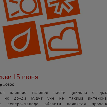
скве 15 июня
нтр ФОБОС
ится влияние тыловой части циклона с до
м, но дожди будут уже не такими интенси
а северо-западе области появятся прояс