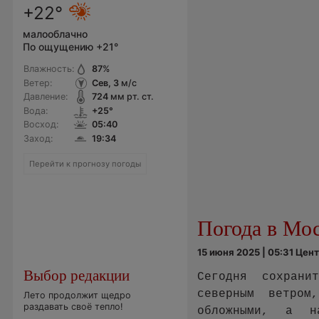
+22°
малооблачно
По ощущению +21°
Влажность:
87
%
Ветер:
Сев, 3
м/с
Давление:
724
мм рт. ст.
Вода:
+25°
Восход:
05:40
Заход:
19:34
Перейти к прогнозу погоды
Погода в Мо
15 июня 2025 | 05:31 Це
Выбор редакции
Сегодня сохран
северным ветро
Лето продолжит щедро
раздавать своё тепло!
обложными, а н