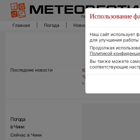
Использование фа
Главная
Погода
Новости погоды
Климат
Наш сайт использует ф
для улучшения работы 
Продолжая использоват
Политикой конфиденци
Вы также можете самос
соответствующие наст
Последние новости
Космическая погода и
транспорт
6 августа 2026 | 15:13
Погода
в Чини
Сейчас в Чини