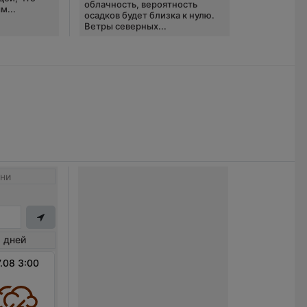
облачность, вероятность
м...
осадков будет близка к нулю.
Ветры северных...
ни
 дней
.08 3:00