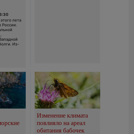
03:30
этого лета
е России.
альной
,
 Западной
Волги. Из-
Изменение климата
морские
повлияло на ареал
обитания бабочек