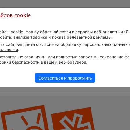
йлов cookie
Стихия
Природа
Технологии
Видео
айлы cookie, форму обратной связи и сервисы веб-аналитики (Я
сайта, анализа трафика и показа релевантной рекламы.
ь сайт, вы даёте согласие на обработку персональных данных в
альности
.
тоятельно ограничить или полностью запретить сохранение фай
ройки безопасности в вашем веб-браузере.
Приложение построит маршрут
Атмосфера начала з
через тень
6 августа 2026 | 12:19
6 августа 2026 | 13:12
Согласиться и продолжить