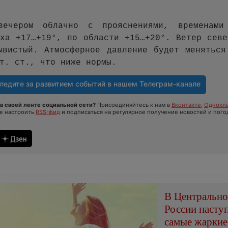
вечером облачно с прояснениями, временами
уха +17…+19°, по области +15…+20°. Ветер севе
ывистый. Атмосферное давление будет меняться
т. ст., что ниже нормы.
ледите за развитием событий в нашем
Телеграм-канале
в своей ленте социальной сети?
Присоединяйтесь к нам в
Вконтакте
,
Однокла
те настроить
RSS-фид
и подписаться на регулярное получение новостей и пого
В Центральн
России насту
самые жаркие