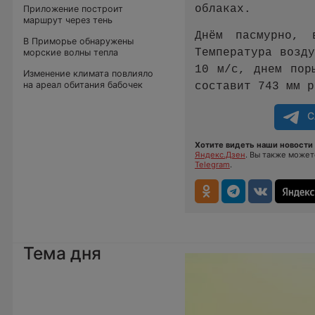
облаках.
Приложение построит
маршрут через тень
Днём пасмурно, 
В Приморье обнаружены
Температура возд
морские волны тепла
10 м/с, днем пор
Изменение климата повлияло
на ареал обитания бабочек
составит 743 мм р
С
Хотите видеть наши новости 
Яндекс.Дзен
. Вы также може
Telegram
.
Тема дня