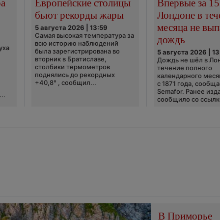
ра
Европейские столицы
Впервые за 15
бьют рекорды жары
Лондоне в теч
месяца не вып
5 августа 2026 | 13:59
Самая высокая температура за
дождь
всю историю наблюдений
уха
была зарегистрирована во
5 августа 2026 | 13
вторник в Братиславе,
Дождь не шёл в Ло
столбики термометров
течение полного
поднялись до рекордных
календарного меся
+40,8° , сообщил...
с 1871 года, сообщ
Semafor. Ранее изда
..
сообщило со ссылко
В Приморье