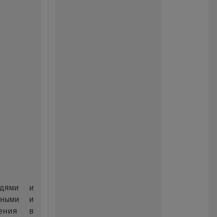
ждями и
вными и
нения в