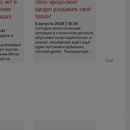
5 лет в
Лето продолжит
ение
щедро раздавать своё
адал
тепло!
5 августа 2026 | 10:35
Сегодня синоптическая
:41
ситуация в столичном регионе
ндоне в
обусловится антициклоном, а
значит, москвичей ждёт ещё
ца впервые
один погожий и довольно
ает портал
тёплый денёк. Температура...
ние Mirror
й на...
Ещё