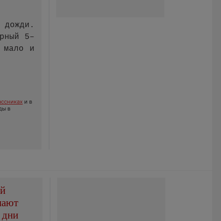
 дожди.
рный 5–
 мало и
ссниках
и в
ды в
ой
пают
 дни