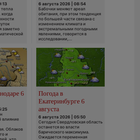
9:13
6 августа 2026 | 08:54
 тепла
Бабочки меняют ареал
 когда
обитания, при этом тенденция
рхности
по большей части связана с
суток
изменением климата и
я заметно
экстремальными погодными
матической
явлениями, говорится в
исследовании,...
нодаре 6
Погода в
Екатеринбурге 6
августа
5:25
он
6 августа 2026 | 05:50
ё влияние
Сегодня Свердловская область
ю
останется во власти
ая. Облаков
барического максимума.
го и
Ожидается переменная
дей, что