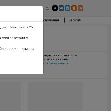
Фотогалерея
Энциклопедия
Архив
ндекс.Метрика, РСЯ)
 соответствии с
лов cookie, изменив
Следите за развитием
амерзать
событий в нашем
Телеграм-канале