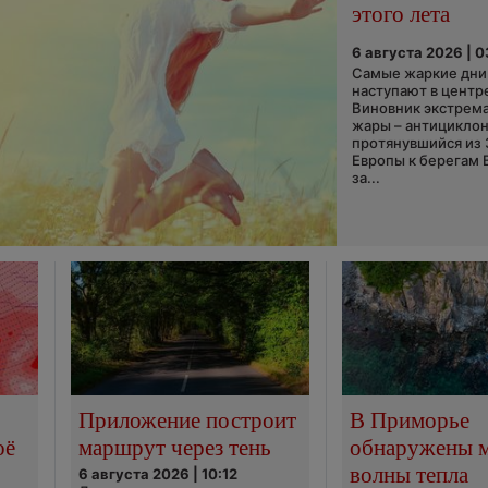
этого лета
6 августа 2026 | 
Самые жаркие дни 
наступают в центр
Виновник экстрем
жары – антициклон
протянувшийся из
Европы к берегам 
за...
Приложение построит
В Приморье
оё
маршрут через тень
обнаружены 
волны тепла
6 августа 2026 | 10:12