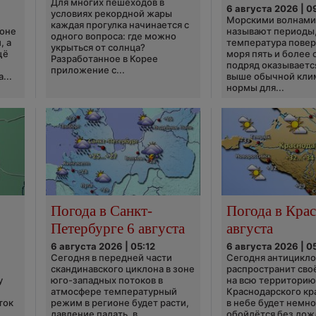
Для многих пешеходов в
6 августа 2026 | 0
условиях рекордной жары
Морскими волнами
каждая прогулка начинается с
ионе
называют периоды,
одного вопроса: где можно
, а
температура пове
укрыться от солнца?
щё
моря пять и более 
Разработанное в Корее
подряд оказываетс
приложение с...
...
выше обычной кли
нормы для...
Погода в Санкт-
Погода в Крас
Петербурге 6 августа
августа
6 августа 2026 | 05:12
6 августа 2026 | 0
Сегодня в передней части
Сегодня антицикл
скандинавского циклона в зоне
распространит сво
у
юго-западных потоков в
на всю территори
атмосфере температурный
Краснодарского кр
ток
режим в регионе будет расти,
в небе будет немно
давление падать, в
обойдётся без дож