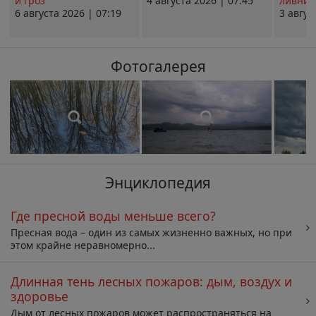
и гроз
4 августа 2026 | 07:45
ливни 
6 августа 2026 | 07:19
3 авгус
Фотогалерея
Энциклопедия
Где пресной воды меньше всего?
Пресная вода – один из самых жизненно важных, но при
этом крайне неравномерно...
Длинная тень лесных пожаров: дым, воздух и
здоровье
Дым от лесных пожаров может распространяться на