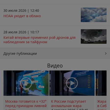
30 июля 2026 | 12:40
НОАА уходит в облако
28 июля 2026 | 10:17
Китай впервые применил рой дронов для
наблюдения за тайфуном
Другие публикации
Видео
Москва готовится к +32°
К России подступает
Жара в
перед приходом ливней
аномальная жара
в Сиби