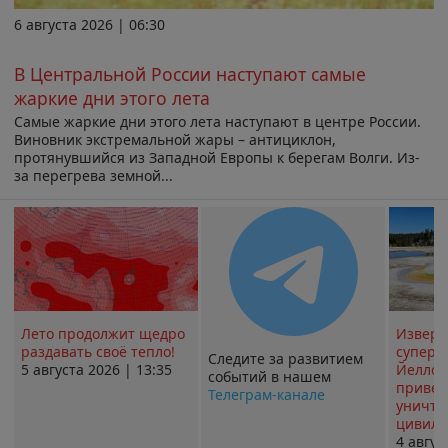
6 августа 2026 | 06:30
В Центральной России наступают самые
жаркие дни этого лета
Самые жаркие дни этого лета наступают в центре России.
Виновник экстремальной жары – антициклон,
протянувшийся из Западной Европы к берегам Волги. Из-
за перегрева земной...
Лето продолжит щедро
Извер
раздавать своё тепло!
суперв
Следите за развитием
5 августа 2026 | 13:35
Йеллоу
событий в нашем
привед
Телеграм-канале
уничт
цивили
4 авгус