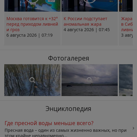
Москва готовится к +32°
К России подступает
Жара в
перед приходом ливней
аномальная жара
в Сиби
и гроз
4 августа 2026 | 07:45
ливни 
6 августа 2026 | 07:19
3 авгус
Фотогалерея
Энциклопедия
Где пресной воды меньше всего?
Пресная вода – один из самых жизненно важных, но при
этом крайне неравномерно...