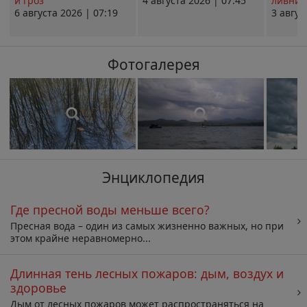
и гроз
4 августа 2026 | 07:45
ливни 
6 августа 2026 | 07:19
3 авгус
Фотогалерея
Энциклопедия
Где пресной воды меньше всего?
Пресная вода – один из самых жизненно важных, но при
этом крайне неравномерно...
Длинная тень лесных пожаров: дым, воздух и
здоровье
Дым от лесных пожаров может распространяться на