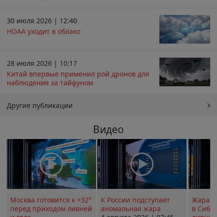
30 июля 2026 | 12:40
НОАА уходит в облако
28 июля 2026 | 10:17
Китай впервые применил рой дронов для
наблюдения за тайфуном
Другие публикации
Видео
Москва готовится к +32°
К России подступает
Жара в
перед приходом ливней
аномальная жара
в Сиби