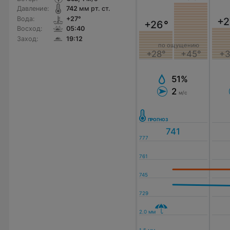
Давление:
742
мм рт. ст.
Вода:
+27°
+2
+26
°
Восход:
05:40
Заход:
19:12
по ощущению
+3
+28°
+45°
51%
2
м/с