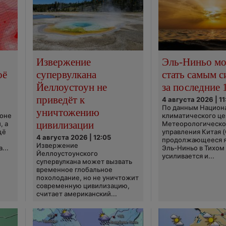
Извержение
Эль-Ниньо м
оё
супервулкана
стать самым 
Йеллоустоун не
за последние 
приведёт к
4 августа 2026 | 11
По данным Национ
уничтожению
ионе
климатического це
цивилизации
, а
Метеорологическо
щё
управления Китая 
4 августа 2026 | 12:05
продолжающееся 
Извержение
...
Эль-Ниньо в Тихом
Йеллоустоунского
усиливается и...
супервулкана может вызвать
временное глобальное
похолодание, но не уничтожит
современную цивилизацию,
считает американский...