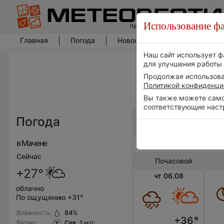
Использование фа
Главная
Погода
Новости погоды
Климат
Наш сайт использует ф
для улучшения работы 
Продолжая использоват
Политикой конфиденци
Вы также можете самос
соответствующие наст
Весь мир
Погода
в Мачене
Сейчас
Почасовой
+27°
чт 06.08
облачно
По ощущению +31°
Влажность:
84
%
+36
°
Ветер:
Сев, 1
м/с