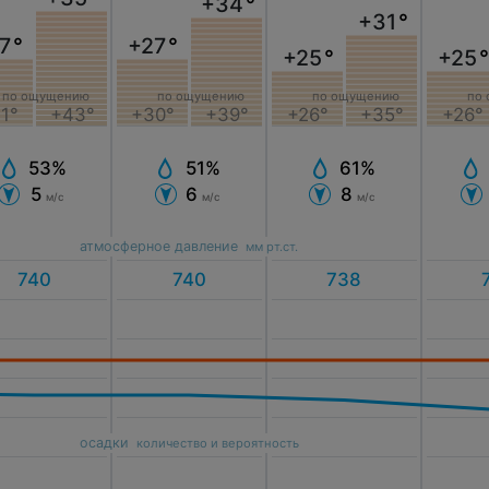
+34
°
+31
°
7
°
+27
°
+25
°
+25
°
по ощущению
по ощущению
по ощущению
по
1°
+43°
+30°
+39°
+26°
+35°
+26°
53%
51%
61%
5
6
8
м/с
м/с
м/с
атмосферное давление
мм рт.ст.
осадки
количество и вероятность