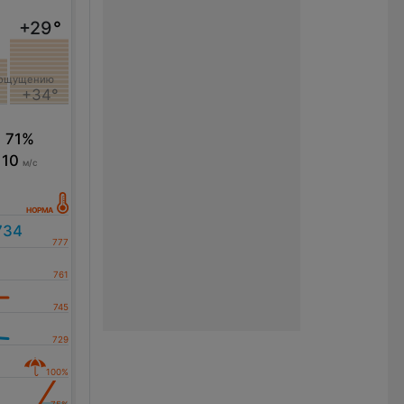
+29
°
 ощущению
+34°
71%
10
м/с