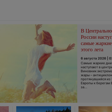
В Центральн
России насту
самые жаркие
этого лета
6 августа 2026 | 
Самые жаркие дни 
наступают в центр
Виновник экстрем
жары – антициклон
протянувшийся из
Европы к берегам 
за...