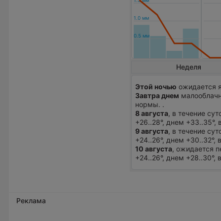
Неделя
Этой ночью
ожидается я
Завтра днем
малооблачна
нормы. .
8 августа
, в течение су
+26..28°, днем +33..35°
9 августа
, в течение су
+24..26°, днем +30..32°,
10 августа
, ожидается 
+24..26°, днем +28..30°,
Реклама