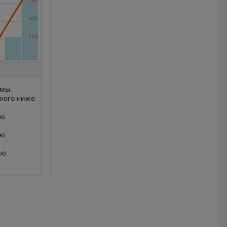
рмы.
много ниже
ью
ью
ью