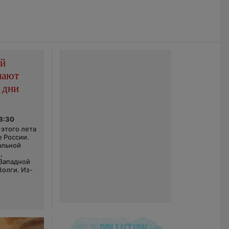
ой
пают
 дни
03:30
этого лета
е России.
альной
,
 Западной
Волги. Из-