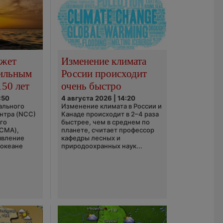
ожет
Изменение климата
сильным
России происходит
150 лет
очень быстро
:50
4 августа 2026 | 14:20
ального
Изменение климата в России и
нтра (NCC)
Канаде происходит в 2–4 раза
го
быстрее, чем в среднем по
(CMA),
планете, считает профессор
явление
кафедры лесных и
 океане
природоохранных наук...