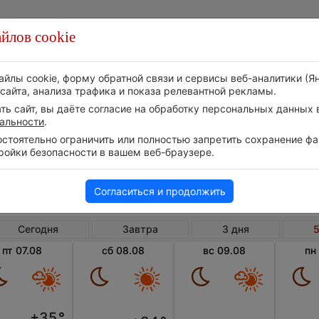
йлов cookie
Стихия
Природа
Технологии
Видео
айлы cookie, форму обратной связи и сервисы веб-аналитики (Я
сайта, анализа трафика и показа релевантной рекламы.
ь сайт, вы даёте согласие на обработку персональных данных в
альности
.
тоятельно ограничить или полностью запретить сохранение фай
ройки безопасности в вашем веб-браузере.
Китай
Маче
Погода в Мачене на 5 дней
Согласиться и продолжить
Сегодня
Завтра
3 дня
5
пт 07.08
сб 08.08
вс 09.08
пн
+35
°