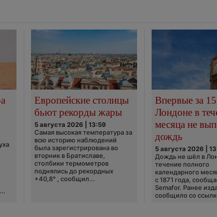
ра
Европейские столицы
Впервые за 15
бьют рекорды жары
Лондоне в теч
месяца не вып
5 августа 2026 | 13:59
Самая высокая температура за
дождь
всю историю наблюдений
уха
была зарегистрирована во
5 августа 2026 | 13
вторник в Братиславе,
Дождь не шёл в Ло
столбики термометров
течение полного
поднялись до рекордных
календарного меся
+40,8° , сообщил...
с 1871 года, сообщ
Semafor. Ранее изда
..
сообщило со ссылко