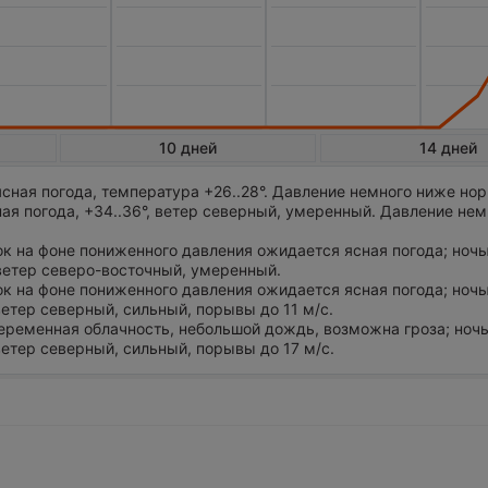
10 дней
14 дней
сная погода, температура +26..28°. Давление немного ниже но
я погода, +34..36°, ветер северный, умеренный. Давление не
ток на фоне пониженного давления ожидается ясная погода; ноч
, ветер северо-восточный, умеренный.
ток на фоне пониженного давления ожидается ясная погода; ноч
 ветер северный, сильный, порывы до 11 м/с.
переменная облачность, небольшой дождь, возможна гроза; ноч
 ветер северный, сильный, порывы до 17 м/с.