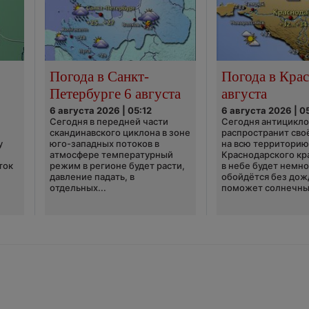
Погода в Санкт-
Погода в Крас
Петербурге 6 августа
августа
6 августа 2026 | 05:12
6 августа 2026 | 0
Сегодня в передней части
Сегодня антицикл
скандинавского циклона в зоне
распространит сво
у
юго-западных потоков в
на всю территори
атмосфере температурный
Краснодарского кр
ток
режим в регионе будет расти,
в небе будет немно
давление падать, в
обойдётся без дож
отдельных...
поможет солнечны