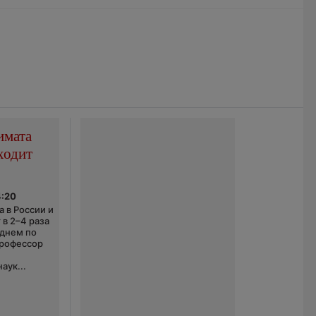
имата
ходит
4:20
 в России и
 в 2–4 раза
еднем по
профессор
аук...