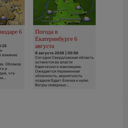
нодаре 6
Погода в
Екатеринбурге 6
августа
5:25
он
6 августа 2026 | 05:50
ё влияние
Сегодня Свердловская область
ю
останется во власти
ая. Облаков
барического максимума.
го и
Ожидается переменная
дей, что
облачность, вероятность
м...
осадков будет близка к нулю.
Ветры северных...