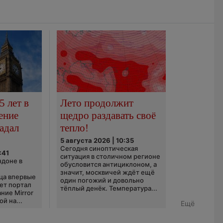
5 лет в
Лето продолжит
ение
щедро раздавать своё
адал
тепло!
5 августа 2026 | 10:35
Сегодня синоптическая
:41
ситуация в столичном регионе
ндоне в
обусловится антициклоном, а
значит, москвичей ждёт ещё
ца впервые
один погожий и довольно
ает портал
тёплый денёк. Температура...
ние Mirror
й на...
Ещё