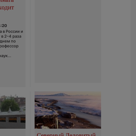
ходит
4:20
 в России и
 в 2–4 раза
еднем по
профессор
аук...
Северный Ледовитый