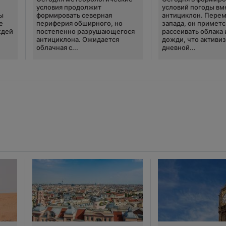
условия продолжит
условий погоды вм
ы
формировать северная
антициклон. Перем
е
периферия обширного, но
запада, он приметс
ждей
постепенно разрушающегося
рассеивать облака 
антициклона. Ожидается
дожди, что активи
облачная с...
дневной...