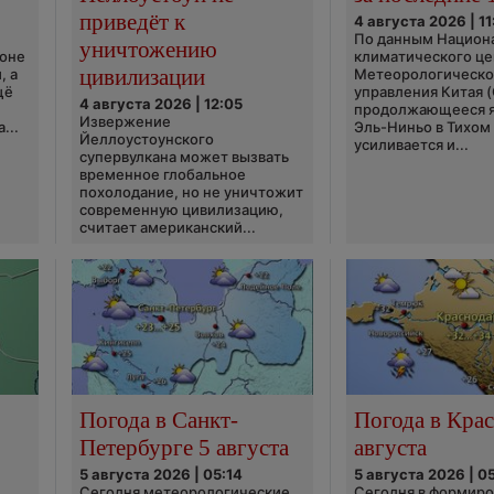
приведёт к
4 августа 2026 | 11
По данным Национ
уничтожению
ионе
климатического це
цивилизации
, а
Метеорологическо
щё
управления Китая 
4 августа 2026 | 12:05
продолжающееся 
Извержение
...
Эль-Ниньо в Тихом
Йеллоустоунского
усиливается и...
супервулкана может вызвать
временное глобальное
похолодание, но не уничтожит
современную цивилизацию,
считает американский...
Погода в Санкт-
Погода в Крас
Петербурге 5 августа
августа
5 августа 2026 | 05:14
5 августа 2026 | 0
Сегодня метеорологические
Сегодня в формир