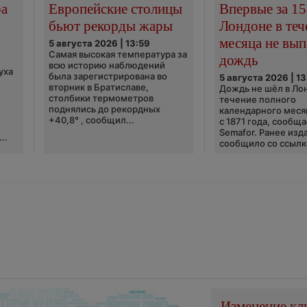
ра
Европейские столицы
Впервые за 15
бьют рекорды жары
Лондоне в теч
месяца не вып
5 августа 2026 | 13:59
Самая высокая температура за
дождь
всю историю наблюдений
уха
была зарегистрирована во
5 августа 2026 | 13
вторник в Братиславе,
Дождь не шёл в Ло
столбики термометров
течение полного
поднялись до рекордных
календарного меся
+40,8° , сообщил...
с 1871 года, сообщ
Semafor. Ранее изда
..
сообщило со ссылко
Изменение кл