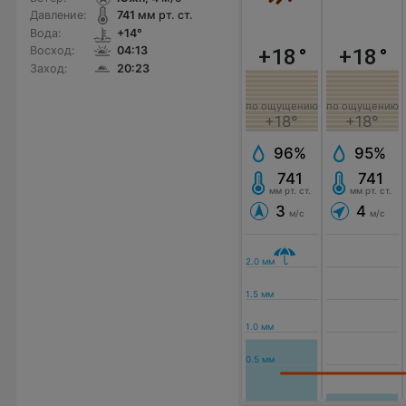
Давление:
741
мм рт. ст.
Вода:
+14°
+18
°
+18
°
Восход:
04:13
Заход:
20:23
по ощущению
по ощущению
+18°
+18°
96%
95%
741
741
мм рт. ст.
мм рт. ст.
3
4
м/с
м/с