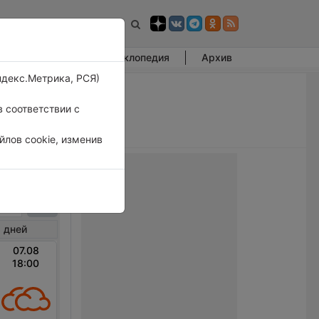
Фотогалерея
Энциклопедия
Архив
ндекс.Метрика, РСЯ)
 соответствии с
лов cookie, изменив
овка
 дней
07.08
18:00