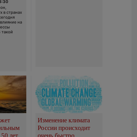
3:30
он,
х в странах
сегодня
 влияние на
цессы
В такой
ожет
Изменение климата
сильным
России происходит
150 лет
очень быстро