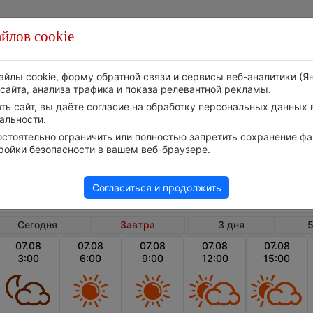
йлов cookie
Стихия
Природа
Технологии
Видео
айлы cookie, форму обратной связи и сервисы веб-аналитики (Я
сайта, анализа трафика и показа релевантной рекламы.
ь сайт, вы даёте согласие на обработку персональных данных в
альности
.
тоятельно ограничить или полностью запретить сохранение фай
ройки безопасности в вашем веб-браузере.
Россия
Томская область
Степан
Погода в Степановке на завтра
Согласиться и продолжить
Сегодня
Завтра
3 дня
5
07.08
07.08
07.08
07.08
07.08
3:00
6:00
9:00
12:00
15:00