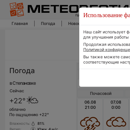
Использование фа
Главная
Погода
Новости погоды
Климат
Наш сайт использует ф
для улучшения работы 
Продолжая использоват
Политикой конфиденци
Вы также можете самос
соответствующие наст
Весь мир
Погода
в Степановке
Сейчас
Почасовой
+22°
06.08
07.08
21:00
0:00
облачно
По ощущению +22°
Влажность:
81
%
Ветер:
Южн, 4
м/с