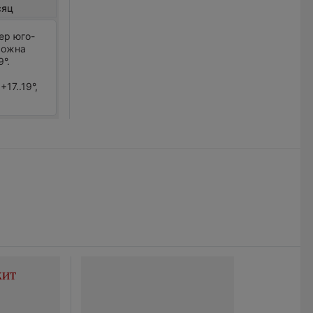
сяц
ер юго-
можна
°.
17..19°,
жит