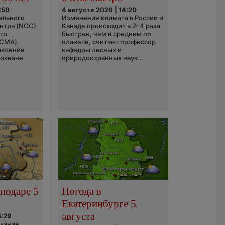
:50
4 августа 2026 | 14:20
ального
Изменение климата в России и
нтра (NCC)
Канаде происходит в 2–4 раза
го
быстрее, чем в среднем по
(CMA),
планете, считает профессор
явление
кафедры лесных и
 океане
природоохранных наук...
нодаре 5
Погода в
Екатеринбурге 5
августа
5:29
ование