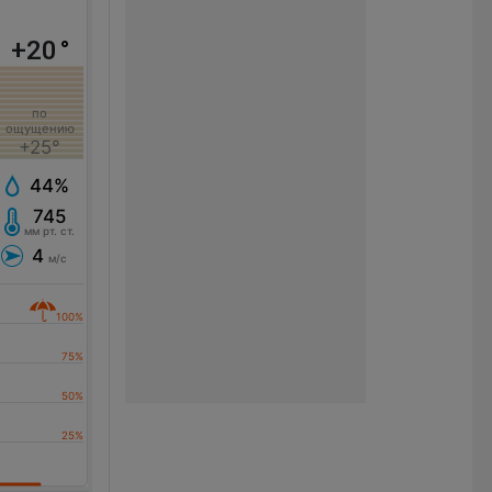
+20
°
по
ощущению
+25°
44%
745
мм рт. ст.
4
м/с