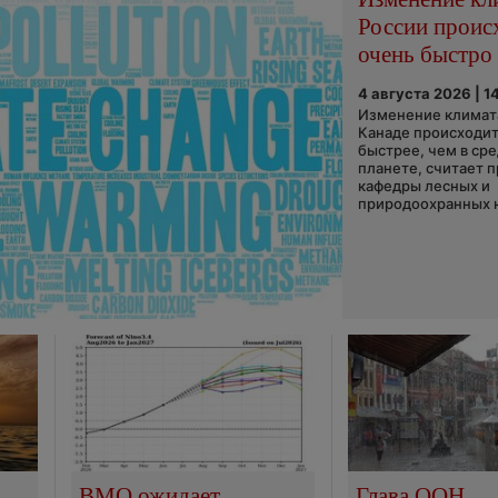
России проис
очень быстро
4 августа 2026 | 1
Изменение климата
Канаде происходит
быстрее, чем в ср
планете, считает 
кафедры лесных и
природоохранных н
ВМО ожидает
Глава ООН