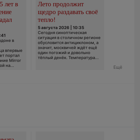
5 лет в
Лето продолжит
ение
щедро раздавать своё
адал
тепло!
5 августа 2026 | 10:35
Сегодня синоптическая
:41
ситуация в столичном регионе
ндоне в
обусловится антициклоном, а
значит, москвичей ждёт ещё
ца впервые
один погожий и довольно
ает портал
тёплый денёк. Температура...
ние Mirror
й на...
Ещё
имата