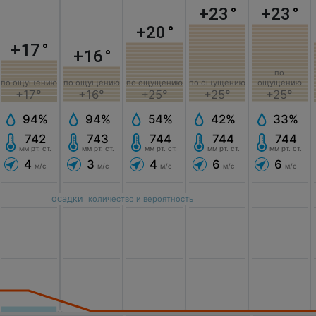
+23
°
+23
°
+20
°
+17
°
+16
°
по
по ощущению
по ощущению
по ощущению
по ощущению
ощущению
+17°
+25°
+16°
+25°
+25°
94%
54%
94%
42%
33%
742
744
743
744
744
мм рт. ст.
мм рт. ст.
мм рт. ст.
мм рт. ст.
мм рт. ст.
4
4
3
6
6
м/с
м/с
м/с
м/с
м/с
осадки
количество и вероятность