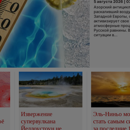
5 августа 2026 | 0
Азорский антицикл
раскаливший возду
Западной Европы, 
активизирует свое
атмосферные про
Русской равнины. 
ситуации в...
Извержение
Эль-Ниньо м
оё
супервулкана
стать самым 
Йеллоустоун не
за последние 