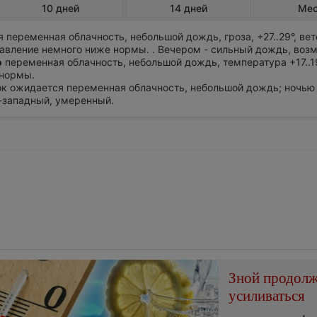
10 дней
14 дней
Ме
переменная облачность, небольшой дождь, гроза, +27..29°, вет
авление немного ниже нормы. . Вечером - сильный дождь, воз
ю
переменная облачность, небольшой дождь, температура +17..19
 нормы.
ток ожидается переменная облачность, небольшой дождь; ночью +
о-западный, умеренный.
Зной продол
усиливаться