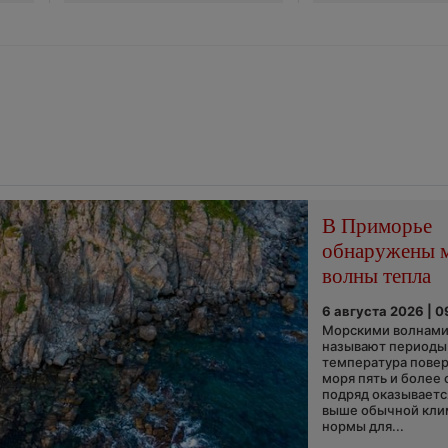
В Приморье
обнаружены 
волны тепла
6 августа 2026 | 0
Морскими волнами
называют периоды,
температура пове
моря пять и более 
подряд оказываетс
выше обычной кли
нормы для...