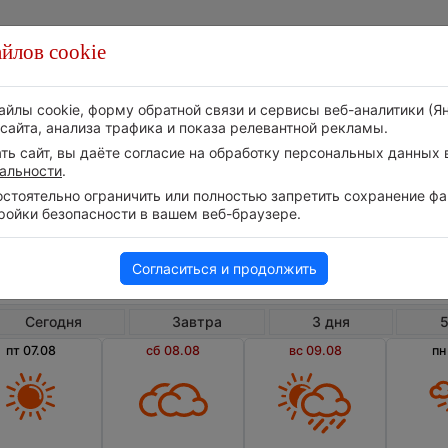
йлов cookie
Стихия
Природа
Технологии
Видео
айлы cookie, форму обратной связи и сервисы веб-аналитики (Я
сайта, анализа трафика и показа релевантной рекламы.
ь сайт, вы даёте согласие на обработку персональных данных в
альности
.
тоятельно ограничить или полностью запретить сохранение фай
ройки безопасности в вашем веб-браузере.
Россия
Томская область
Степан
Погода в Степановке на 10 дней
Согласиться и продолжить
Сегодня
Завтра
3 дня
5
пт 07.08
сб 08.08
вс 09.08
пн