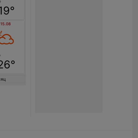
19°
 15.08
26°
сяц