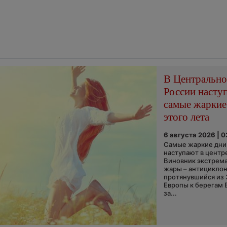
В Центральн
России насту
самые жаркие
этого лета
6 августа 2026 | 
Самые жаркие дни 
наступают в центр
Виновник экстрем
жары – антициклон
протянувшийся из
Европы к берегам 
за...