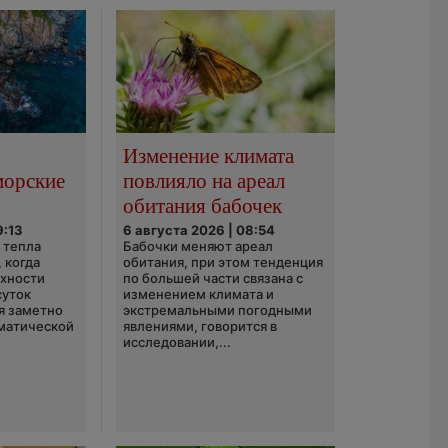
Изменение климата
морские
повлияло на ареал
обитания бабочек
9:13
6 августа 2026 | 08:54
 тепла
Бабочки меняют ареал
 когда
обитания, при этом тенденция
рхности
по большей части связана с
суток
изменением климата и
я заметно
экстремальными погодными
матической
явлениями, говорится в
исследовании,...