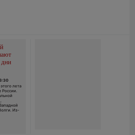
ой
пают
 дни
03:30
этого лета
е России.
альной
,
 Западной
Волги. Из-