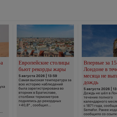
ра
Европейские столицы
Впервые за 15
бьют рекорды жары
Лондоне в теч
месяца не вып
5 августа 2026 | 13:59
Самая высокая температура за
дождь
всю историю наблюдений
уха
была зарегистрирована во
5 августа 2026 | 13
вторник в Братиславе,
Дождь не шёл в Ло
столбики термометров
течение полного
поднялись до рекордных
календарного меся
+40,8° , сообщил...
с 1871 года, сообщ
Semafor. Ранее изда
..
сообщило со ссылко