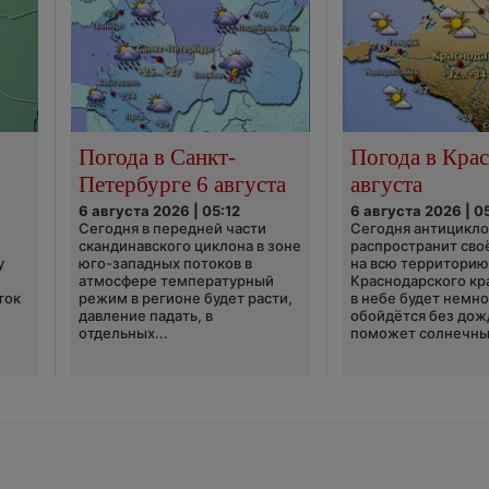
Погода в Санкт-
Погода в Крас
Петербурге 6 августа
августа
6 августа 2026 | 05:12
6 августа 2026 | 0
Сегодня в передней части
Сегодня антицикл
скандинавского циклона в зоне
распространит сво
у
юго-западных потоков в
на всю территори
атмосфере температурный
Краснодарского кр
ток
режим в регионе будет расти,
в небе будет немно
давление падать, в
обойдётся без дож
отдельных...
поможет солнечны