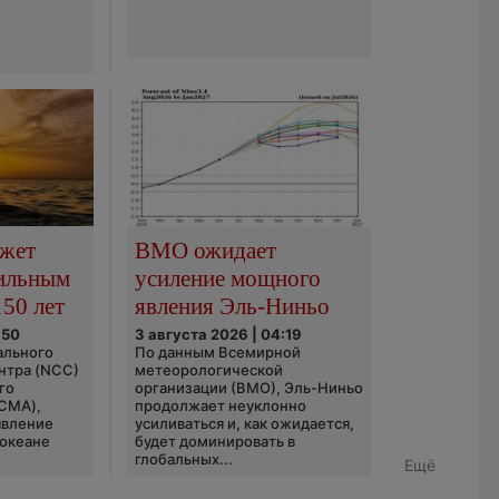
ожет
ВМО ожидает
сильным
усиление мощного
150 лет
явления Эль-Ниньо
:50
3 августа 2026 | 04:19
ального
По данным Всемирной
нтра (NCC)
метеорологической
го
организации (ВМО), Эль-Ниньо
(CMA),
продолжает неуклонно
явление
усиливаться и, как ожидается,
 океане
будет доминировать в
глобальных...
Ещё