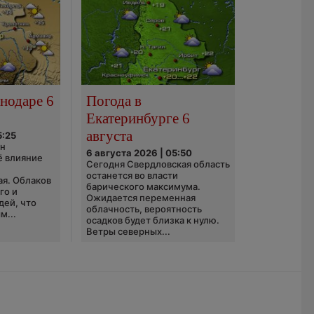
нодаре 6
Погода в
Екатеринбурге 6
августа
5:25
он
6 августа 2026 | 05:50
ё влияние
Сегодня Свердловская область
ю
останется во власти
ая. Облаков
барического максимума.
го и
Ожидается переменная
дей, что
облачность, вероятность
м...
осадков будет близка к нулю.
Ветры северных...