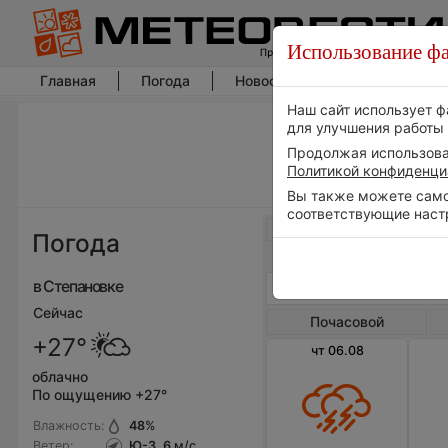
Использование фа
Главная
Погода
Новости погоды
Климат
Наш сайт использует ф
для улучшения работы 
Продолжая использоват
Политикой конфиденци
Вы также можете самос
соответствующие наст
Весь мир
Погода
в Степановке
Сейчас
Почасовой
+27°
чт 06.08
облачно
По ощущению +27°
Влажность:
48
%
Ветер:
Ю-З, 6
м/с