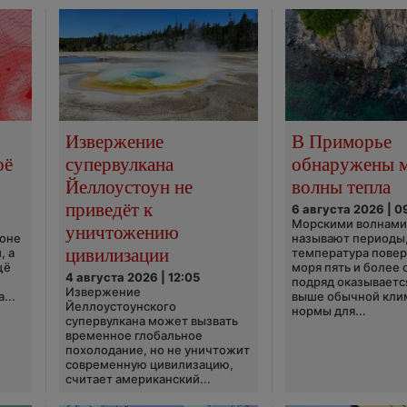
Извержение
В Приморье
оё
супервулкана
обнаружены 
Йеллоустоун не
волны тепла
приведёт к
6 августа 2026 | 0
Морскими волнами
уничтожению
ионе
называют периоды,
цивилизации
, а
температура пове
щё
моря пять и более 
4 августа 2026 | 12:05
подряд оказываетс
Извержение
...
выше обычной кли
Йеллоустоунского
нормы для...
супервулкана может вызвать
временное глобальное
похолодание, но не уничтожит
современную цивилизацию,
считает американский...