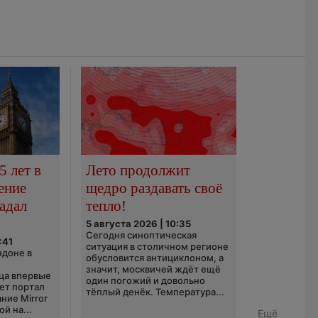
5 лет в
Лето продолжит
ение
щедро раздавать своё
адал
тепло!
5 августа 2026 | 10:35
Сегодня синоптическая
:41
ситуация в столичном регионе
ндоне в
обусловится антициклоном, а
значит, москвичей ждёт ещё
ца впервые
один погожий и довольно
ает портал
тёплый денёк. Температура...
ние Mirror
й на...
Ещё