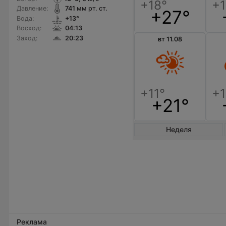
Давление:
741
мм рт. ст.
+27°
Вода:
+13°
Восход:
04:13
Заход:
20:23
вт 11.08
+21°
Неделя
Реклама