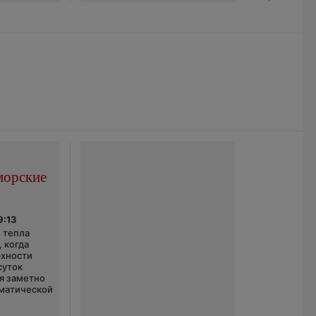
морские
9:13
 тепла
 когда
рхности
суток
я заметно
матической