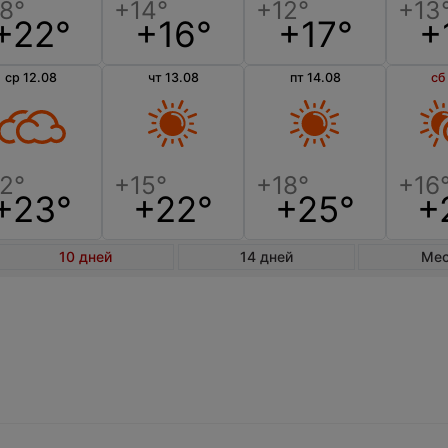
+22°
+16°
+17°
+
ср 12.08
чт 13.08
пт 14.08
сб
+23°
+22°
+25°
+
10 дней
14 дней
Ме