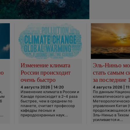
Изменение климата
Эль-Ниньо м
сю
России происходит
стать самым 
очень быстро
за последние 
4 августа 2026 | 14:20
4 августа 2026 | 11
м,
Изменение климата в России и
По данным Национ
ным
Канаде происходит в 2–4 раза
климатического це
6
быстрее, чем в среднем по
Метеорологическо
планете, считает профессор
управления Китая 
кафедры лесных и
продолжающееся 
..
природоохранных наук...
Эль-Ниньо в Тихом
усиливается и...