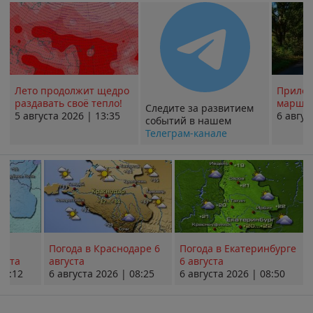
Лето продолжит щедро
Прилож
раздавать своё тепло!
маршру
Следите за развитием
5 августа 2026 | 13:35
6 авгус
событий в нашем
Телеграм-канале
Погода в Краснодаре 6
Погода в Екатеринбурге
уста
августа
6 августа
08:12
6 августа 2026 | 08:25
6 августа 2026 | 08:50