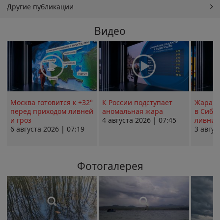
Другие публикации
Видео
Москва готовится к +32°
К России подступает
Жара в
перед приходом ливней
аномальная жара
в Сиби
и гроз
4 августа 2026 | 07:45
ливни 
6 августа 2026 | 07:19
3 авгус
Фотогалерея