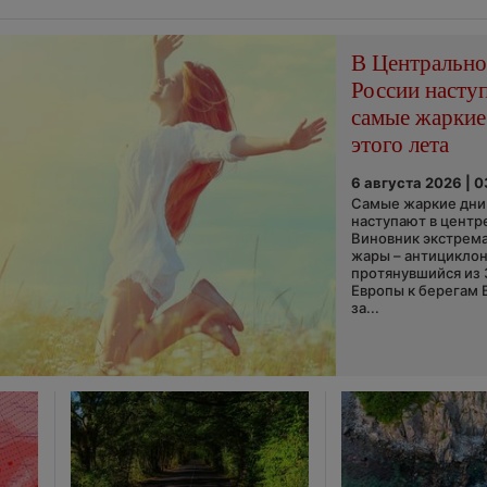
В Центральн
России насту
самые жаркие
этого лета
6 августа 2026 | 
Самые жаркие дни 
наступают в центр
Виновник экстрем
жары – антициклон
протянувшийся из
Европы к берегам 
за...