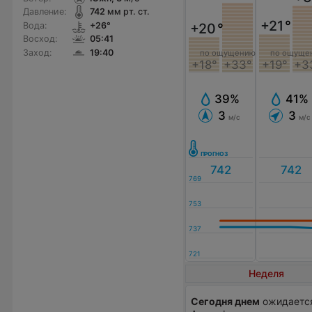
Давление:
742
мм рт. ст.
+21
°
Вода:
+26°
+20
°
Восход:
05:41
Заход:
19:40
по ощущению
по ощуще
+18°
+33°
+19°
+3
39%
41%
3
3
м/с
м/с
Неделя
Сегодня днем
ожидается