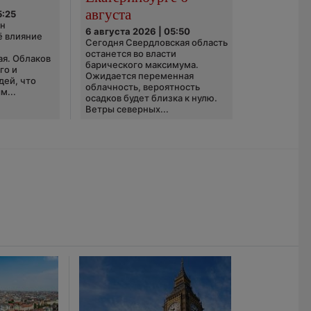
августа
5:25
он
6 августа 2026 | 05:50
ё влияние
Сегодня Свердловская область
ю
останется во власти
ая. Облаков
барического максимума.
го и
Ожидается переменная
дей, что
облачность, вероятность
м...
осадков будет близка к нулю.
Ветры северных...