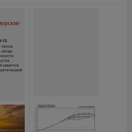
морские
9:13
 тепла
 когда
рхности
суток
я заметно
матической