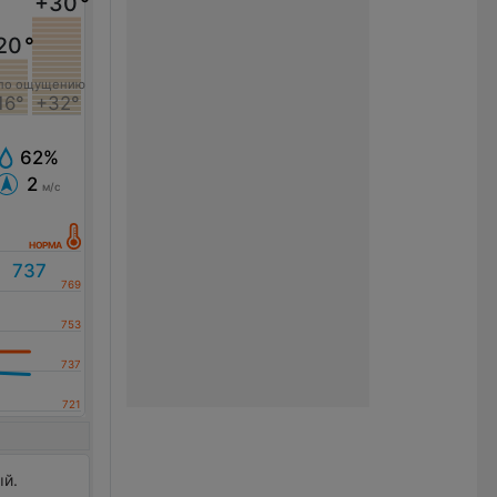
+30
°
20
°
по ощущению
16°
+32°
62%
2
м/с
ый.