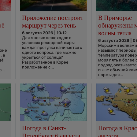
Приложение построит
В Приморье
оё
маршрут через тень
обнаружены 
волны тепла
6 августа 2026 | 10:12
Для многих пешеходов в
6 августа 2026 | 0
условиях рекордной жары
Морскими волнами
каждая прогулка начинается с
ионе
называют периоды,
одного вопроса: где можно
, а
температура пове
укрыться от солнца?
щё
моря пять и более 
Разработанное в Корее
подряд оказываетс
приложение с...
...
выше обычной кли
нормы для...
Погода в Санкт-
Погода в Крас
Петербурге 6 августа
августа