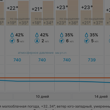
+23
°
+23
°
+22
°
+21
°
+
нию
по ощущению
по ощущению
по ощущению
по ощущению
3°
+19°
+35°
+18°
+34°
+23°
+36°
+21°
+37°
+
42%
42%
35%
35%
5
2
6
5
м/с
м/с
м/с
м/с
атмосферное давление
мм рт.ст.
10 дней
14 дней
 малооблачная погода, +32..34°, ветер юго-западный, умеренн