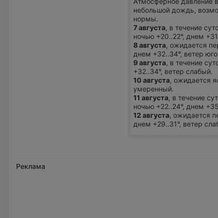
Атмосферное давление в
небольшой дождь, возмо
нормы.
7 августа
, в течение су
ночью +20..22°, днем +3
8 августа
, ожидается пе
днем +32..34°, ветер юг
9 августа
, в течение су
+32..34°, ветер слабый.
10 августа
, ожидается я
умеренный.
11 августа
, в течение с
ночью +22..24°, днем +3
12 августа
, ожидается п
днем +29..31°, ветер сла
Реклама