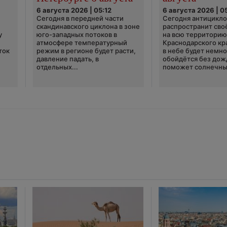
6 августа 2026 | 05:12
6 августа 2026 | 0
Сегодня в передней части
Сегодня антицикл
скандинавского циклона в зоне
распространит сво
у
юго-западных потоков в
на всю территори
атмосфере температурный
Краснодарского кр
ток
режим в регионе будет расти,
в небе будет немно
давление падать, в
обойдётся без дож
отдельных...
поможет солнечны