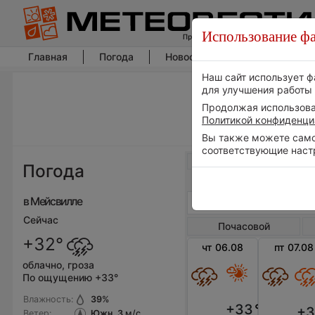
Использование фа
Главная
Погода
Новости погоды
Климат
Наш сайт использует ф
для улучшения работы 
Продолжая использоват
Политикой конфиденци
Вы также можете самос
соответствующие наст
Весь мир
Погода
в Мейсвилле
Сейчас
Почасовой
+32°
чт 06.08
пт 07.08
облачно, гроза
По ощущению +33°
Влажность:
39
%
+33
°
+3
Ветер:
Южн, 3
м/с