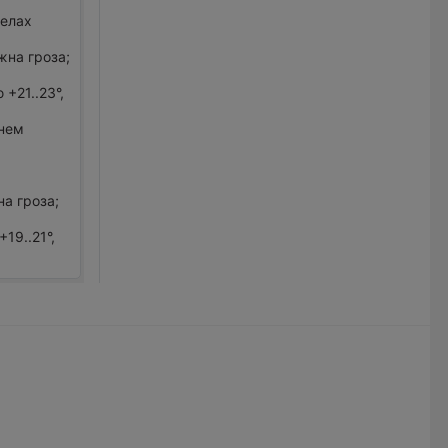
делах
жна гроза;
+21..23°,
днем
,
а гроза;
19..21°,