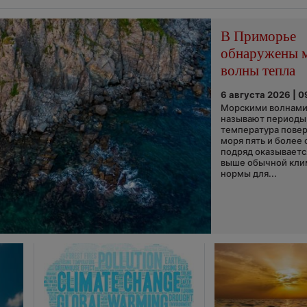
В Приморье
обнаружены 
волны тепла
6 августа 2026 | 0
Морскими волнами
называют периоды,
температура пове
моря пять и более 
подряд оказываетс
выше обычной кли
нормы для...