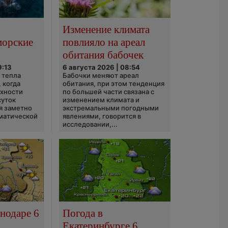
Изменение климата
морские
повлияло на ареал
обитания бабочек
9:13
6 августа 2026 | 08:54
 тепла
Бабочки меняют ареал
 когда
обитания, при этом тенденция
рхности
по большей части связана с
суток
изменением климата и
я заметно
экстремальными погодными
матической
явлениями, говорится в
исследовании,...
нодаре 6
Погода в
Екатеринбурге 6