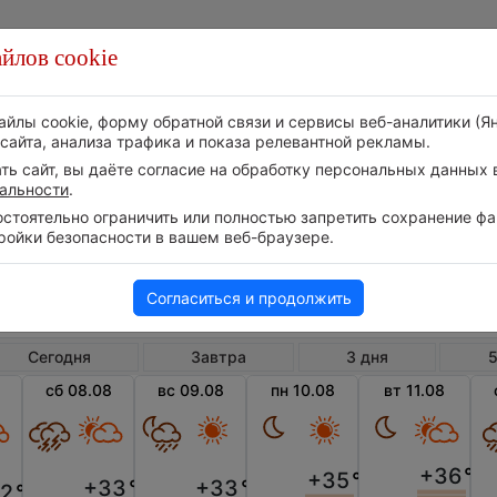
йлов cookie
Стихия
Природа
Технологии
Видео
айлы cookie, форму обратной связи и сервисы веб-аналитики (Я
сайта, анализа трафика и показа релевантной рекламы.
ь сайт, вы даёте согласие на обработку персональных данных в
альности
.
тоятельно ограничить или полностью запретить сохранение фай
ройки безопасности в вашем веб-браузере.
США
Кентукки
Мейсв
Погода в Мейсвилле на неделю
Согласиться и продолжить
Сегодня
Завтра
3 дня
5
сб 08.08
вс 09.08
пн 10.08
вт 11.08
+36
°
+35
°
+33
°
+33
°
2
°