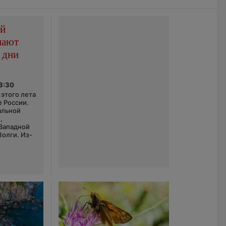
ой
пают
 дни
03:30
этого лета
е России.
альной
,
 Западной
Волги. Из-