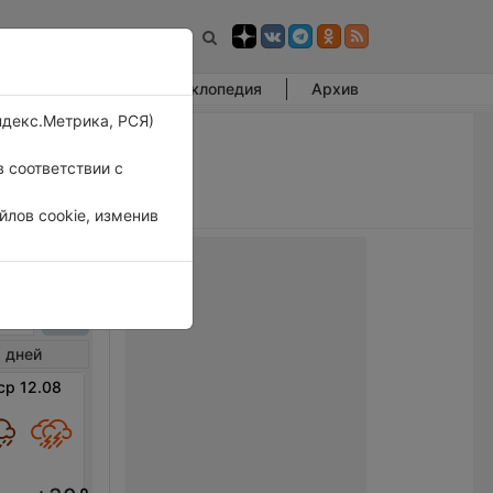
Фотогалерея
Энциклопедия
Архив
ндекс.Метрика, РСЯ)
 соответствии с
лов cookie, изменив
илл
 дней
ср 12.08