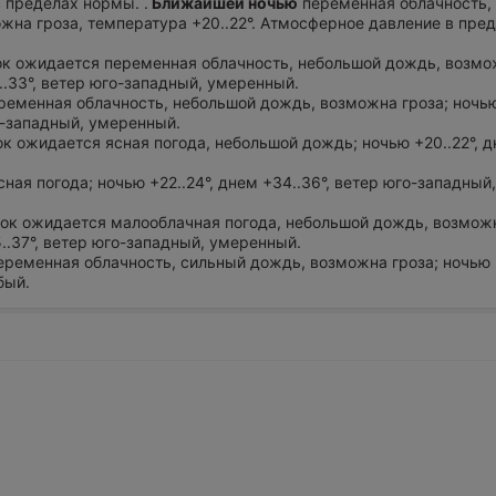
 пределах нормы. .
Ближайшей ночью
переменная облачность,
жна гроза, температура +20..22°. Атмосферное давление в пре
ток ожидается переменная облачность, небольшой дождь, возмо
1..33°, ветер юго-западный, умеренный.
ременная облачность, небольшой дождь, возможна гроза; ночью 
о-западный, умеренный.
ток ожидается ясная погода, небольшой дождь; ночью +20..22°, 
сная погода; ночью +22..24°, днем +34..36°, ветер юго-западный
уток ожидается малооблачная погода, небольшой дождь, возможн
5..37°, ветер юго-западный, умеренный.
еременная облачность, сильный дождь, возможна гроза; ночью +
бый.