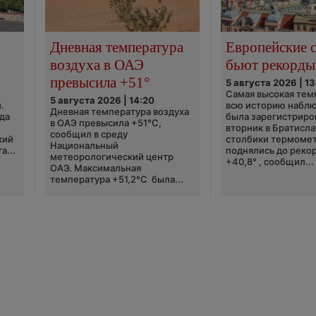
Дневная температура
Европейские 
воздуха в ОАЭ
бьют рекорды
превысила +51°
5 августа 2026 | 13
Самая высокая тем
5 августа 2026 | 14:20
.
всю историю набл
Дневная температура воздуха
да
была зарегистриро
в ОАЭ превысила +51°C,
вторник в Братисла
сообщил в среду
кий
столбики термоме
Национальный
а...
поднялись до реко
метеорологический центр
+40,8° , сообщил...
ОАЭ. Максимальная
температура +51,2°C была...