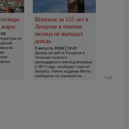
столицы
Впервые за 155 лет в
 жары
Лондоне в течение
месяца не выпадал
:59
пература за
дождь
юдений
вана во
5 августа 2026 | 13:41
ве,
Дождь не шёл в Лондоне в
тров
течение полного
рдных
календарного месяца впервые
с 1871 года, сообщает портал
Semafor. Ранее издание Mirror
сообщило со ссылкой на...
Ещё