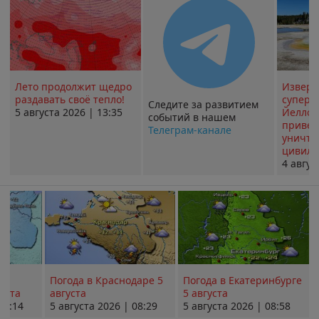
Лето продолжит щедро
Извер
раздавать своё тепло!
суперв
Следите за развитием
5 августа 2026 | 13:35
Йеллоу
событий в нашем
привед
Телеграм-канале
уничт
цивили
4 авгус
Погода в Краснодаре 5
Погода в Екатеринбурге
уста
августа
5 августа
08:14
5 августа 2026 | 08:29
5 августа 2026 | 08:58