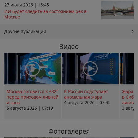
27 июля 2026 | 16:45
ИИ будет следить за состоянием рек в
Москве
Другие публикации
Видео
Москва готовится к +32°
К России подступает
Жара в
перед приходом ливней
аномальная жара
в Сиби
и гроз
4 августа 2026 | 07:45
ливни 
6 августа 2026 | 07:19
3 авгус
Фотогалерея