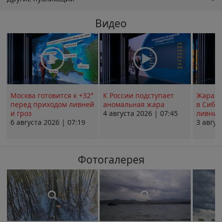
Видео
Москва готовится к +32°
К России подступает
Жара в
перед приходом ливней
аномальная жара
в Сиби
и гроз
4 августа 2026 | 07:45
ливни 
6 августа 2026 | 07:19
3 авгус
Фотогалерея