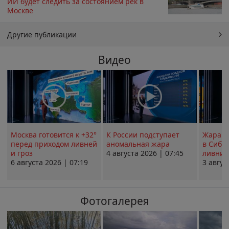
ИИ будет следить за состоянием рек в
Москве
Другие публикации
Видео
Москва готовится к +32°
К России подступает
Жара в
перед приходом ливней
аномальная жара
в Сиби
и гроз
4 августа 2026 | 07:45
ливни 
6 августа 2026 | 07:19
3 авгус
Фотогалерея