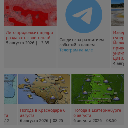
Лето продолжит щедро
Извер
раздавать своё тепло!
суперв
Следите за развитием
5 августа 2026 | 13:35
Йеллоу
событий в нашем
привед
Телеграм-канале
уничт
цивили
4 авгус
Погода в Краснодаре 6
Погода в Екатеринбурге
уста
августа
6 августа
08:12
6 августа 2026 | 08:25
6 августа 2026 | 08:50