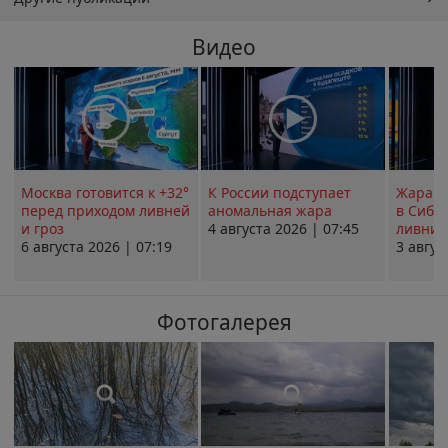
Видео
Москва готовится к +32°
К России подступает
Жара в
перед приходом ливней
аномальная жара
в Сиби
и гроз
4 августа 2026 | 07:45
ливни 
6 августа 2026 | 07:19
3 авгус
Фотогалерея