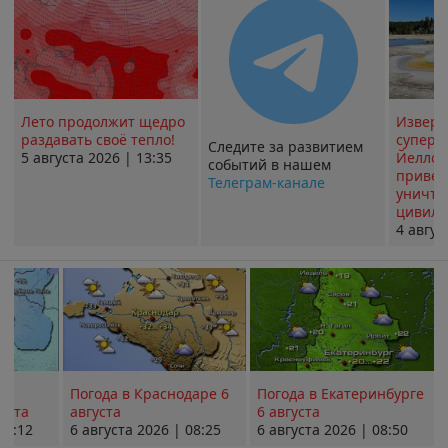
Лето продолжит щедро
Извер
раздавать своё тепло!
суперв
Следите за развитием
5 августа 2026 | 13:35
Йеллоу
событий в нашем
привед
Телеграм-канале
уничт
цивили
4 авгус
Погода в Краснодаре 6
Погода в Екатеринбурге
уста
августа
6 августа
08:12
6 августа 2026 | 08:25
6 августа 2026 | 08:50