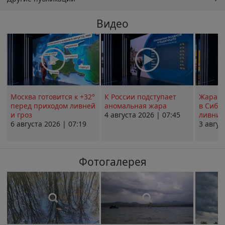
Видео
Москва готовится к +32°
К России подступает
Жара в
перед приходом ливней
аномальная жара
в Сиби
и гроз
4 августа 2026 | 07:45
ливни 
6 августа 2026 | 07:19
3 авгус
Фотогалерея