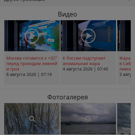
Видео
Москва готовится к +32°
К России подступает
Жара в
перед приходом ливней
аномальная жара
в Сиби
и гроз
4 августа 2026 | 07:45
ливни 
6 августа 2026 | 07:19
3 авгус
Фотогалерея