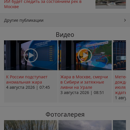
ИИ будет следить за состоянием рек в
Москве
Другие публикации
Видео
К России подступает
Жара в Москве, смерчи
Метеои
аномальная жара
в Сибири и затяжные
дождли
4 августа 2026 | 07:45
ливни на Урале
июля; 
3 августа 2026 | 08:51
ждать о
1 авгус
Фотогалерея