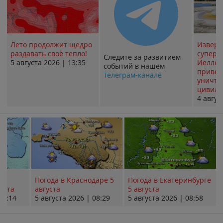
Лето продолжит щедро
Извер
раздавать своё тепло!
суперв
Следите за развитием
5 августа 2026 | 13:35
Йеллоу
событий в нашем
привед
Телеграм-канале
уничт
цивили
4 авгус
Погода в Краснодаре 5
Погода в Екатеринбурге
уста
августа
5 августа
08:14
5 августа 2026 | 08:29
5 августа 2026 | 08:58