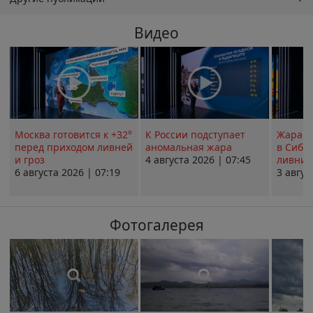
Видео
Москва готовится к +32°
К России подступает
Жара в
перед приходом ливней
аномальная жара
в Сиби
и гроз
4 августа 2026 | 07:45
ливни 
6 августа 2026 | 07:19
3 авгус
Фотогалерея