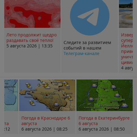
Лето продолжит щедро
Извер
раздавать своё тепло!
суперв
Следите за развитием
5 августа 2026 | 13:35
Йеллоу
событий в нашем
привед
Телеграм-канале
уничт
цивили
4 авгус
Погода в Краснодаре 6
Погода в Екатеринбурге
уста
августа
6 августа
08:12
6 августа 2026 | 08:25
6 августа 2026 | 08:50