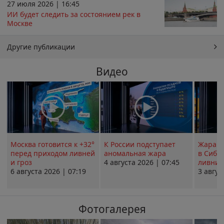
27 июля 2026 | 16:45
ИИ будет следить за состоянием рек в
Москве
Другие публикации
Видео
Москва готовится к +32°
К России подступает
Жара в
перед приходом ливней
аномальная жара
в Сиби
и гроз
4 августа 2026 | 07:45
ливни 
6 августа 2026 | 07:19
3 авгус
Фотогалерея