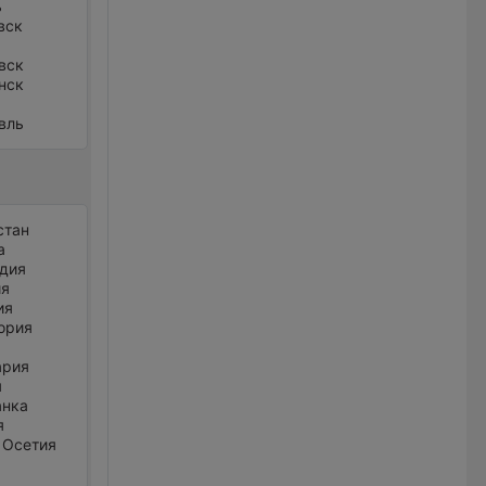
ь
вск
вск
нск
вль
стан
а
дия
ия
ия
ория
ария
я
анка
я
 Осетия