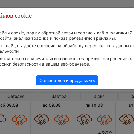
йлов cookie
Стихия
Природа
Технологии
Видео
айлы cookie, форму обратной связи и сервисы веб-аналитики (Я
сайта, анализа трафика и показа релевантной рекламы.
ь сайт, вы даёте согласие на обработку персональных данных в
альности
.
тоятельно ограничить или полностью запретить сохранение фай
ройки безопасности в вашем веб-браузере.
Китай
Цзиньн
Погода в Цзиньнине
Согласиться и продолжить
Сегодня
Завтра
3 дня
5
сб 08.08
вс 09.08
пн 10.08
вт
+26
°