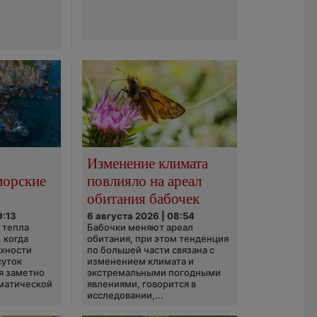
Изменение климата
морские
повлияло на ареал
обитания бабочек
9:13
6 августа 2026 | 08:54
 тепла
Бабочки меняют ареал
 когда
обитания, при этом тенденция
рхности
по большей части связана с
суток
изменением климата и
я заметно
экстремальными погодными
матической
явлениями, говорится в
исследовании,...