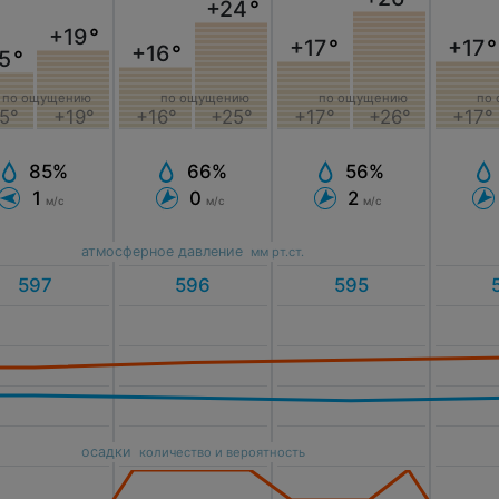
+24
°
+19
°
+17
°
+17
°
+16
°
5
°
по ощущению
по ощущению
по ощущению
по
5°
+19°
+16°
+25°
+17°
+26°
+17°
85%
66%
56%
1
0
2
м/с
м/с
м/с
атмосферное давление
мм рт.ст.
осадки
количество и вероятность