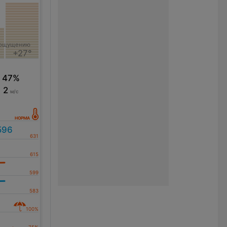
 ощущению
+27°
47%
2
м/с