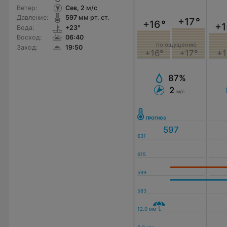
Ветер:
Сев, 2
м/с
Давление:
597
мм рт. ст.
+17
°
+16
°
+1
Вода:
+23°
Восход:
06:40
по ощущению
Заход:
19:50
+16°
+17°
+1
87%
2
м/с