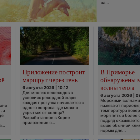
за...
Приложение построит
В Приморье
оё
маршрут через тень
обнаружены 
волны тепла
6 августа 2026 | 10:12
Для многих пешеходов в
6 августа 2026 | 0
условиях рекордной жары
Морскими волнами
каждая прогулка начинается с
ионе
называют периоды,
одного вопроса: где можно
, а
температура пове
укрыться от солнца?
щё
моря пять и более 
Разработанное в Корее
подряд оказываетс
приложение с...
...
выше обычной кли
нормы для...