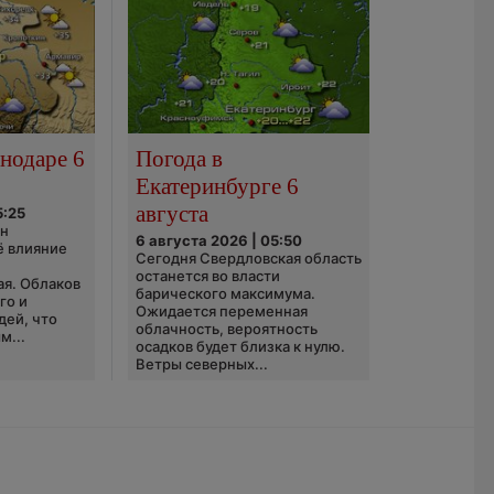
нодаре 6
Погода в
Екатеринбурге 6
августа
5:25
он
6 августа 2026 | 05:50
ё влияние
Сегодня Свердловская область
ю
останется во власти
ая. Облаков
барического максимума.
го и
Ожидается переменная
дей, что
облачность, вероятность
м...
осадков будет близка к нулю.
Ветры северных...