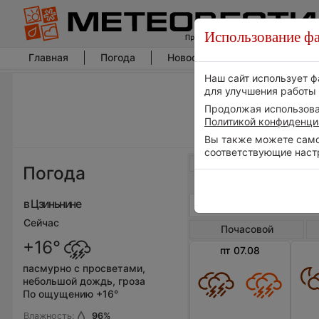
Использование фа
Главная
Погода
Новости погоды
Климат
Наш сайт использует ф
для улучшения работы 
Продолжая использоват
Политикой конфиденци
Вы также можете самос
соответствующие наст
Весь мир
Погода
в Цзиньнине
Сейчас
Почасовой
+16°
пт 07.08
пасмурно с просветами,
небольшой дождь, гроза
По ощущению +16°
Влажность:
96
%