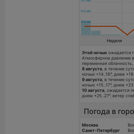
Неделя
Этой ночью
ожидается п
Атмосферное давление в
переменная облачность, 
8 августа
, в течение су
ночью +14..16°, днем +18
9 августа
, в течение су
ночью +15..17°, днем +23
10 августа
, ожидается п
днем +25..27°, ветер сла
Погода в гор
Москва
Во
Санкт-Петербург
Во