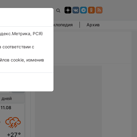
Фотогалерея
Энциклопедия
Архив
ндекс.Метрика, РСЯ)
 соответствии с
лов cookie, изменив
ин
 дней
 11.08
+27
°