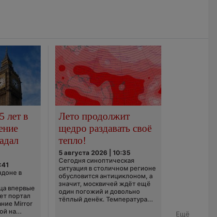
5 лет в
Лето продолжит
ение
щедро раздавать своё
адал
тепло!
5 августа 2026 | 10:35
Сегодня синоптическая
:41
ситуация в столичном регионе
ндоне в
обусловится антициклоном, а
значит, москвичей ждёт ещё
ца впервые
один погожий и довольно
ает портал
тёплый денёк. Температура...
ние Mirror
й на...
Ещё