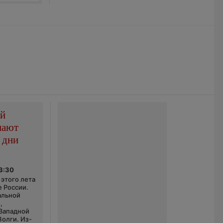
ой
пают
 дни
03:30
этого лета
е России.
альной
,
 Западной
Волги. Из-