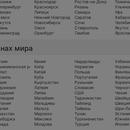
ронеж
Краснодар
Ростов-на-Дону
Тюмен
атеринбург
Красноярск
Рязань
Ульяно
аново
Липецк
Самара
Уфа
евск
Нижний Новгород
Саратов
Хабаро
кутск
Новосибирск
Сочи
Челяби
зань
Омск
Ставрополь
Якутск
лининград
Оренбург
Тамбов
Яросла
анах мира
узия
Кения
Нидерланды
Узбеки
миниканская республика
Кипр
Норвегия
Украин
ипет
Китай
Польша
Финлян
раиль
Куба
Португалия
Франц
дия
Кыргызстан
Румыния
Хорват
донезия
Латвия
Словакия
Черног
рдания
Литва
США
Чехия
ландия
Малайзия
Таджикистан
Швейц
пания
Мальдивы
Тайланд
Швеци
алия
Мальта
Тайвань
Шри-Л
захстан
Марокко
Тунис
Эстони
мбоджа
Мексика
Туркменистан
Южная
нада
Молдова
Турция
Япония