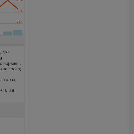
.17°.
м
х нормы. .
жна гроза;
а гроза;
16..18°,