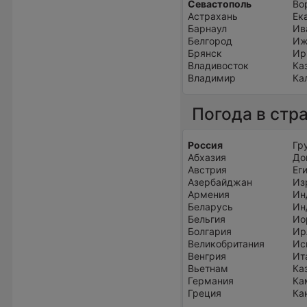
Севастополь
Во
Астрахань
Ек
Барнаул
Ив
Белгород
Иж
Брянск
Ир
Владивосток
Ка
Владимир
Ка
Погода в стр
Россия
Гр
Абхазия
До
Австрия
Ег
Азербайджан
Из
Армения
Ин
Беларусь
Ин
Бельгия
Ио
Болгария
Ир
Великобритания
Ис
Венгрия
Ит
Вьетнам
Ка
Германия
Ка
Греция
Ка