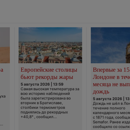
ра
Европейские столицы
Впервые за 15
бьют рекорды жары
Лондоне в теч
месяца не вып
5 августа 2026 | 13:59
Самая высокая температура за
дождь
всю историю наблюдений
уха
была зарегистрирована во
5 августа 2026 | 13
вторник в Братиславе,
Дождь не шёл в Ло
столбики термометров
течение полного
поднялись до рекордных
календарного меся
+40,8° , сообщил...
с 1871 года, сообщ
Semafor. Ранее изда
..
сообщило со ссылко