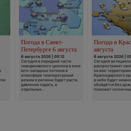
Погода в Санкт-
Погода в Крас
Петербурге 6 августа
августа
6 августа 2026 | 05:12
6 августа 2026 | 0
Сегодня в передней части
Сегодня антицикл
скандинавского циклона в зоне
распространит сво
у
юго-западных потоков в
на всю территори
атмосфере температурный
Краснодарского кр
ток
режим в регионе будет расти,
в небе будет немно
давление падать, в
обойдётся без дож
отдельных...
поможет солнечны