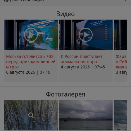
Видео
Москва готовится к +32°
К России подступает
Жара в
перед приходом ливней
аномальная жара
в Сиби
и гроз
4 августа 2026 | 07:45
ливни 
6 августа 2026 | 07:19
3 авгус
Фотогалерея