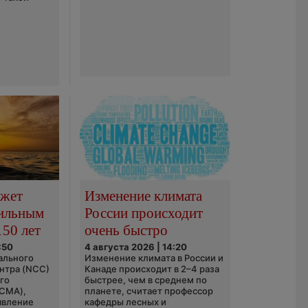
ожет
Изменение климата
сильным
России происходит
150 лет
очень быстро
:50
4 августа 2026 | 14:20
ального
Изменение климата в России и
нтра (NCC)
Канаде происходит в 2–4 раза
го
быстрее, чем в среднем по
(CMA),
планете, считает профессор
явление
кафедры лесных и