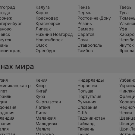
лгоград
Калуга
Пенза
Тверь
логда
Киров
Пермь
Тула
ронеж
Краснодар
Ростов-на-Дону
Тюмен
атеринбург
Красноярск
Рязань
Ульяно
аново
Липецк
Самара
Уфа
евск
Нижний Новгород
Саратов
Хабаро
кутск
Новосибирск
Сочи
Челяби
зань
Омск
Ставрополь
Якутск
лининград
Оренбург
Тамбов
Яросла
анах мира
узия
Кения
Нидерланды
Узбеки
миниканская республика
Кипр
Норвегия
Украин
ипет
Китай
Польша
Финлян
раиль
Куба
Португалия
Франц
дия
Кыргызстан
Румыния
Хорват
донезия
Латвия
Словакия
Черног
рдания
Литва
США
Чехия
ландия
Малайзия
Таджикистан
Швейц
пания
Мальдивы
Тайланд
Швеци
алия
Мальта
Тайвань
Шри-Л
захстан
Марокко
Тунис
Эстони