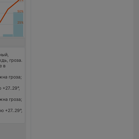
ный,
дь, гроза.
е в
жна гроза;
+27..29°,
жна гроза;
 +27..29°,