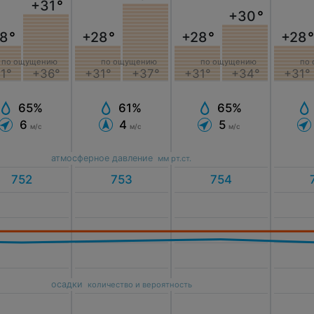
+31
°
+30
°
8
°
+28
°
+28
°
+28
°
по ощущению
по ощущению
по ощущению
по
1°
+36°
+31°
+37°
+31°
+34°
+31°
65%
61%
65%
6
4
5
м/с
м/с
м/с
атмосферное давление
мм рт.ст.
осадки
количество и вероятность