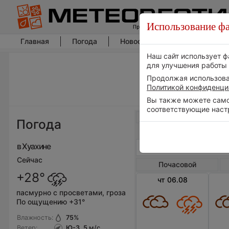
Использование фа
Главная
Погода
Новости погоды
Климат
Наш сайт использует ф
для улучшения работы 
Продолжая использоват
Политикой конфиденци
Вы также можете самос
соответствующие наст
Весь мир
Погода
в Хуахине
Сейчас
Почасовой
+28°
чт 06.08
пасмурно с просветами, гроза
По ощущению +31°
Влажность:
75
%
Ветер:
Ю-З, 5
м/с