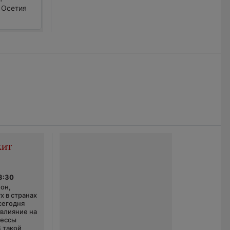
 Осетия
жит
3:30
он,
х в странах
сегодня
 влияние на
цессы
В такой