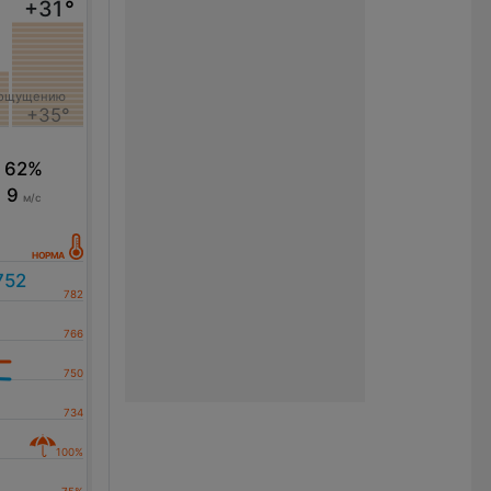
+31
°
 ощущению
+35°
62%
9
м/с