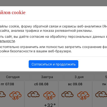
йлов cookie
Стихия
Природа
Технологии
Видео
айлы cookie, форму обратной связи и сервисы веб-аналитики (Я
сайта, анализа трафика и показа релевантной рекламы.
ь сайт, вы даёте согласие на обработку персональных данных в
альности
.
тоятельно ограничить или полностью запретить сохранение фай
ройки безопасности в вашем веб-браузере.
Таиланд
Хуах
Погода в Хуахине
Согласиться и продолжить
Сегодня
Завтра
3 дня
5
пт 07.08
сб 08.08
вс 09.08
пн
+32
°