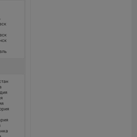
ь
вск
вск
нск
вль
стан
а
дия
ия
ия
ория
ария
я
анка
я