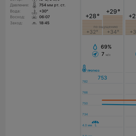
Давление:
754
мм рт. ст.
+29
°
Вода:
+30°
+28
°
+2
Восход:
06:07
Заход:
18:45
по ощущению
+32°
+34°
+3
69%
7
м/с