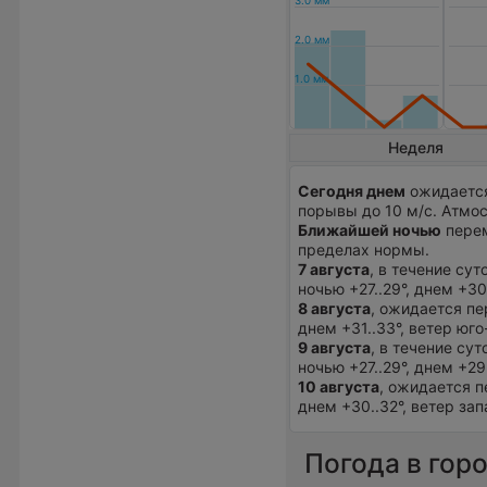
Неделя
Сегодня днем
ожидается 
порывы до 10 м/с. Атмос
Ближайшей ночью
перем
пределах нормы.
7 августа
, в течение су
ночью +27..29°, днем +3
8 августа
, ожидается пе
днем +31..33°, ветер юг
9 августа
, в течение су
ночью +27..29°, днем +29
10 августа
, ожидается п
днем +30..32°, ветер за
Погода в гор