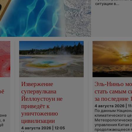
ситуации в...
Извержение
Эль-Ниньо м
оё
супервулкана
стать самым 
Йеллоустоун не
за последние 
приведёт к
4 августа 2026 | 11
По данным Национ
уничтожению
ионе
климатического це
цивилизации
, а
Метеорологическо
щё
управления Китая 
4 августа 2026 | 12:05
продолжающееся 