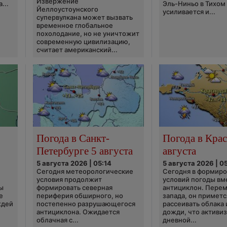
Извержение
...
Эль-Ниньо в Тихом
Йеллоустоунского
усиливается и...
супервулкана может вызвать
временное глобальное
похолодание, но не уничтожит
современную цивилизацию,
считает американский...
Погода в Санкт-
Погода в Крас
Петербурге 5 августа
августа
5 августа 2026 | 05:14
5 августа 2026 | 0
Сегодня метеорологические
Сегодня в формир
условия продолжит
условий погоды вм
ы
формировать северная
антициклон. Перем
е
периферия обширного, но
запада, он приметс
ждей
постепенно разрушающегося
рассеивать облака 
антициклона. Ожидается
дожди, что активи
облачная с...
дневной...