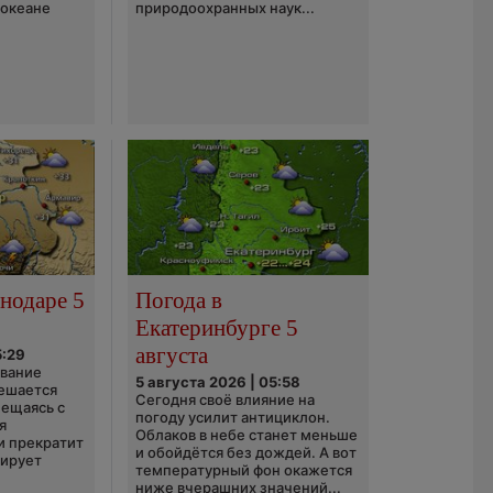
 океане
природоохранных наук...
нодаре 5
Погода в
Екатеринбурге 5
августа
5:29
ование
5 августа 2026 | 05:58
ешается
Сегодня своё влияние на
ещаясь с
погоду усилит антициклон.
я
Облаков в небе станет меньше
и прекратит
и обойдётся без дождей. А вот
зирует
температурный фон окажется
ниже вчерашних значений...