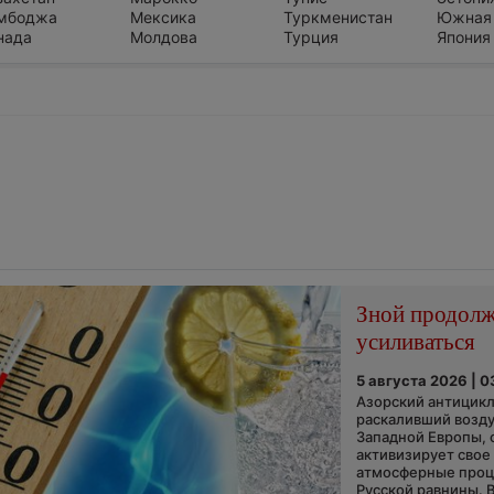
мбоджа
Мексика
Туркменистан
Южная
нада
Молдова
Турция
Япония
Зной продол
усиливаться
5 августа 2026 | 0
Азорский антицикл
раскаливший возду
Западной Европы, 
активизирует свое
атмосферные про
Русской равнины. 