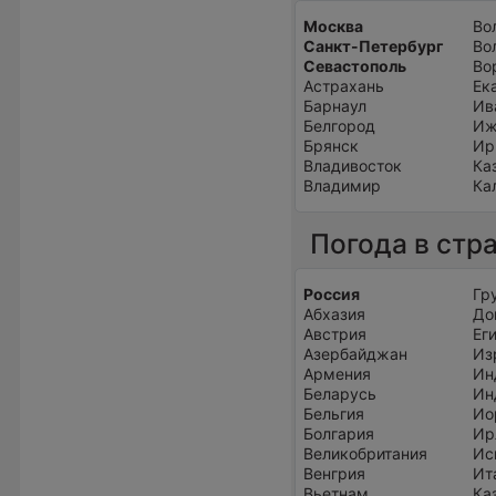
Москва
Во
Санкт-Петербург
Во
Севастополь
Во
Астрахань
Ек
Барнаул
Ив
Белгород
Иж
Брянск
Ир
Владивосток
Ка
Владимир
Ка
Погода в стр
Россия
Гр
Абхазия
До
Австрия
Ег
Азербайджан
Из
Армения
Ин
Беларусь
Ин
Бельгия
Ио
Болгария
Ир
Великобритания
Ис
Венгрия
Ит
Вьетнам
Ка