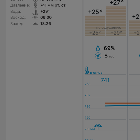
+27
°
Давление:
741
мм рт. ст.
+25
°
Вода:
+29°
+2
Восход:
06:00
Заход:
18:26
по ощущению
+25°
+29°
+2
69%
8
м/с