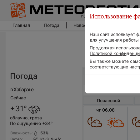
Использование фа
Главная
Погода
Новости погоды
Климат
Наш сайт использует ф
для улучшения работы 
Продолжая использоват
Политикой конфиденци
Вы также можете самос
соответствующие наст
Весь мир
Погода
в Хабаране
Сейчас
Почасовой
+31°
чт 06.08
облачно, гроза
По ощущению +34°
Влажность:
53
%
Ветер:
Ю-З, 9
м/с