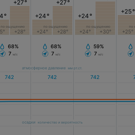
+27
°
+27
°
+25
°
4
°
+24
°
+24
°
по ощущению
по ощущению
по ощущению
по
5°
+28°
+24°
+28°
+24°
+30°
+25°
68%
68%
59%
7
7
7
м/с
м/с
м/с
атмосферное давление
мм рт.ст.
осадки
количество и вероятность