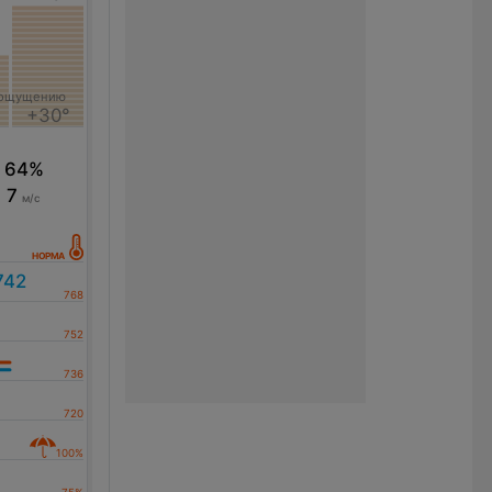
 ощущению
+30°
64%
7
м/с