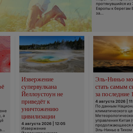
протянувшийся из
Европы к берегам 
за...
Извержение
Эль-Ниньо м
оё
супервулкана
стать самым 
Йеллоустоун не
за последние 
приведёт к
4 августа 2026 | 11
По данным Национ
уничтожению
ионе
климатического це
цивилизации
, а
Метеорологическо
щё
управления Китая 
4 августа 2026 | 12:05
продолжающееся 
Извержение
...
Эль-Ниньо в Тихом