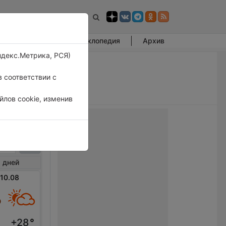
Фотогалерея
Энциклопедия
Архив
ндекс.Метрика, РСЯ)
 соответствии с
лов cookie, изменив
ана
 дней
 10.08
+28
°