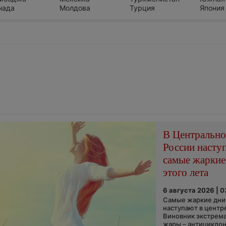
нада
Молдова
Турция
Япония
В Центральн
России насту
самые жаркие
этого лета
6 августа 2026 | 
Самые жаркие дни 
наступают в центр
Виновник экстрем
жары – антициклон