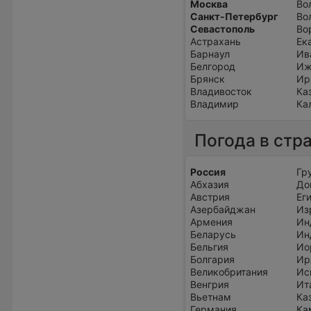
Москва
Во
Санкт-Петербург
Во
Севастополь
Во
Астрахань
Ек
Барнаул
Ив
Белгород
Иж
Брянск
Ир
Владивосток
Ка
Владимир
Ка
Погода в стр
Россия
Гр
Абхазия
До
Австрия
Ег
Азербайджан
Из
Армения
Ин
Беларусь
Ин
Бельгия
Ио
Болгария
Ир
Великобритания
Ис
Венгрия
Ит
Вьетнам
Ка
Германия
Ка