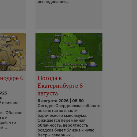
исследовании,...
нодаре 6
Погода в
Екатеринбурге 6
августа
5:25
он
6 августа 2026 | 05:50
ё влияние
Сегодня Свердловская область
ю
останется во власти
ая. Облаков
барического максимума.
го и
Ожидается переменная
дей, что
облачность, вероятность
м...
осадков будет близка к нулю.
Ветры северных...