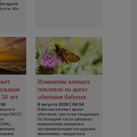
 Западной
Волги. Из-
ожет
Изменение климата
сильным
повлияло на ареал
150 лет
обитания бабочек
:50
6 августа 2026 | 08:54
ального
Бабочки меняют ареал
нтра (NCC)
обитания, при этом тенденция
го
по большей части связана с
(CMA),
изменением климата и
явление
экстремальными погодными
 океане
явлениями, говорится в