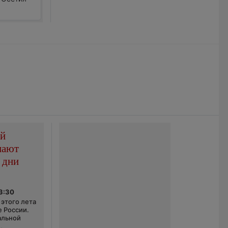
ой
пают
 дни
03:30
этого лета
е России.
альной
,