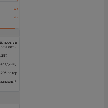
ый, порывы
лачность,
.28°,
-западный,
.29°, ветер
-западный,