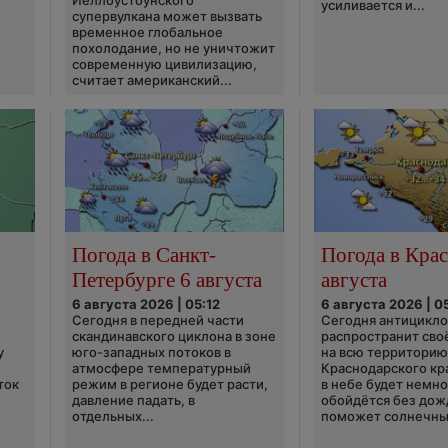
Йеллоустоунского
усиливается и...
супервулкана может вызвать
временное глобальное
похолодание, но не уничтожит
современную цивилизацию,
считает американский...
Погода в Санкт-
Погода в Крас
Петербурге 6 августа
августа
6 августа 2026 | 05:12
6 августа 2026 | 0
Сегодня в передней части
Сегодня антицикл
скандинавского циклона в зоне
распространит сво
у
юго-западных потоков в
на всю территори
атмосфере температурный
Краснодарского кр
ток
режим в регионе будет расти,
в небе будет немно
давление падать, в
обойдётся без дож
отдельных...
поможет солнечны