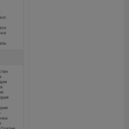
ь
вск
вск
нск
вль
стан
а
дия
ия
ия
ория
ария
я
анка
я
 Осетия