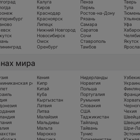
лгоград
Калуга
Пенза
Тверь
логда
Киров
Пермь
Тула
ронеж
Краснодар
Ростов-на-Дону
Тюмен
атеринбург
Красноярск
Рязань
Ульяно
аново
Липецк
Самара
Уфа
евск
Нижний Новгород
Саратов
Хабаро
кутск
Новосибирск
Сочи
Челяби
зань
Омск
Ставрополь
Якутск
лининград
Оренбург
Тамбов
Яросла
анах мира
узия
Кения
Нидерланды
Узбеки
миниканская республика
Кипр
Норвегия
Украин
ипет
Китай
Польша
Финлян
раиль
Куба
Португалия
Франц
дия
Кыргызстан
Румыния
Хорват
донезия
Латвия
Словакия
Черног
рдания
Литва
США
Чехия
ландия
Малайзия
Таджикистан
Швейц
пания
Мальдивы
Тайланд
Швеци
алия
Мальта
Тайвань
Шри-Л
захстан
Марокко
Тунис
Эстони
мбоджа
Мексика
Туркменистан
Южная