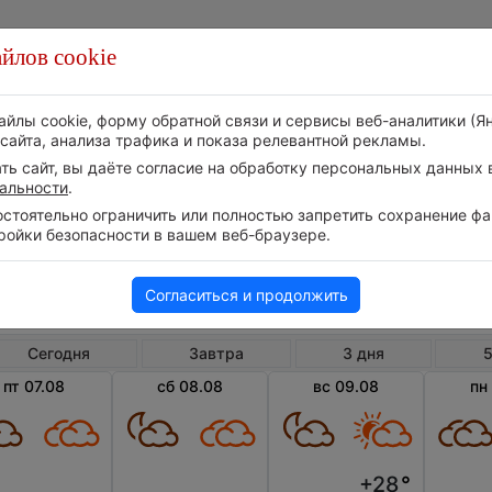
йлов cookie
Стихия
Природа
Технологии
Видео
айлы cookie, форму обратной связи и сервисы веб-аналитики (Я
сайта, анализа трафика и показа релевантной рекламы.
ь сайт, вы даёте согласие на обработку персональных данных в
альности
.
тоятельно ограничить или полностью запретить сохранение фай
ройки безопасности в вашем веб-браузере.
Шри-Ланка
Хабар
Погода в Хабаране
Согласиться и продолжить
Сегодня
Завтра
3 дня
5
пт 07.08
сб 08.08
вс 09.08
пн
+28
°