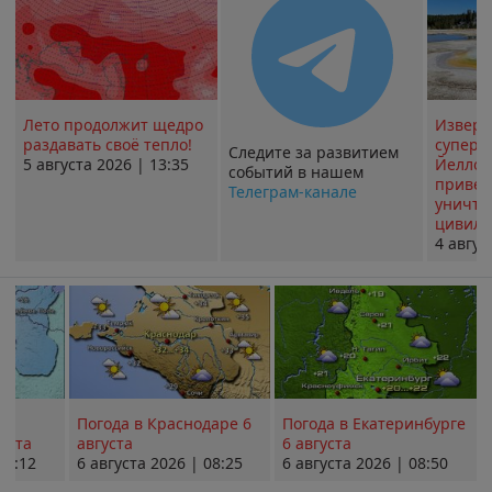
Лето продолжит щедро
Извер
раздавать своё тепло!
суперв
Следите за развитием
5 августа 2026 | 13:35
Йеллоу
событий в нашем
привед
Телеграм-канале
уничт
цивили
4 авгус
Погода в Краснодаре 6
Погода в Екатеринбурге
уста
августа
6 августа
08:12
6 августа 2026 | 08:25
6 августа 2026 | 08:50