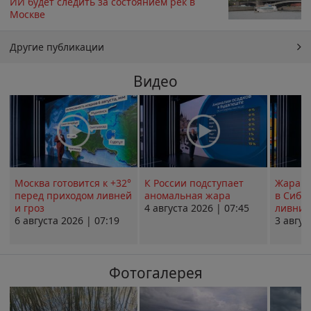
ИИ будет следить за состоянием рек в
Москве
Другие публикации
Видео
Москва готовится к +32°
К России подступает
Жара в
перед приходом ливней
аномальная жара
в Сиби
и гроз
4 августа 2026 | 07:45
ливни 
6 августа 2026 | 07:19
3 авгус
Фотогалерея