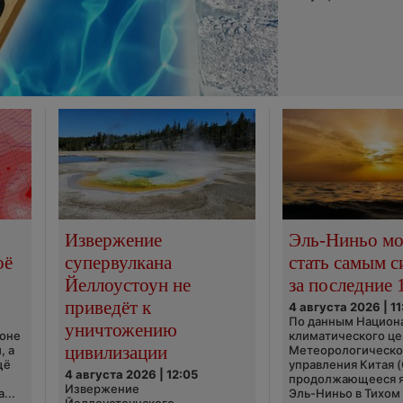
Извержение
Эль-Ниньо м
оё
супервулкана
стать самым 
Йеллоустоун не
за последние 
приведёт к
4 августа 2026 | 11
По данным Национ
уничтожению
ионе
климатического це
цивилизации
, а
Метеорологическо
щё
управления Китая 
4 августа 2026 | 12:05
продолжающееся 
Извержение
...
Эль-Ниньо в Тихом