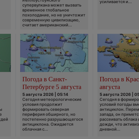
Йеллоустоунского
усиливается и...
супервулкана может вызвать
временное глобальное
похолодание, но не уничтожит
современную цивилизацию,
считает американский...
Погода в Санкт-
Погода в Крас
Петербурге 5 августа
августа
5 августа 2026 | 05:14
5 августа 2026 | 0
Сегодня метеорологические
Сегодня в формир
условия продолжит
условий погоды вм
ы
формировать северная
антициклон. Перем
е
периферия обширного, но
запада, он приметс
ждей
постепенно разрушающегося
рассеивать облака 
антициклона. Ожидается
дожди, что активи
облачная с...
дневной...