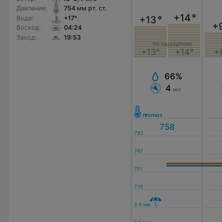
Давление:
754
мм рт. ст.
+14
°
+13
°
Вода:
+17°
+
Восход:
04:24
Заход:
19:53
по ощущению
+13°
+14°
+
66%
4
м/с