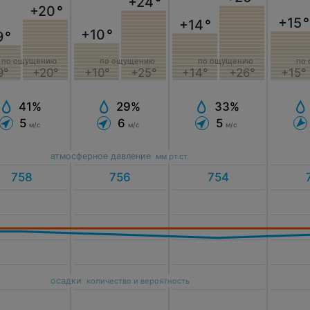
+24
°
+20
°
+15
°
+14
°
+10
°
9
°
по ощущению
по ощущению
по ощущению
по
+14°
+26°
9°
+20°
+10°
+25°
+15°
33%
41%
29%
5
5
6
м/с
м/с
м/с
атмосферное давление
мм рт.ст.
осадки
количество и вероятность