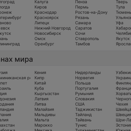
лгоград
Калуга
Пенза
Тверь
логда
Киров
Пермь
Тула
ронеж
Краснодар
Ростов-на-Дону
Тюмен
атеринбург
Красноярск
Рязань
Ульяно
аново
Липецк
Самара
Уфа
евск
Нижний Новгород
Саратов
Хабаро
кутск
Новосибирск
Сочи
Челяби
зань
Омск
Ставрополь
Якутск
лининград
Оренбург
Тамбов
Яросла
анах мира
узия
Кения
Нидерланды
Узбеки
миниканская республика
Кипр
Норвегия
Украин
ипет
Китай
Польша
Финлян
раиль
Куба
Португалия
Франц
дия
Кыргызстан
Румыния
Хорват
донезия
Латвия
Словакия
Черног
рдания
Литва
США
Чехия
ландия
Малайзия
Таджикистан
Швейц
пания
Мальдивы
Тайланд
Швеци
алия
Мальта
Тайвань
Шри-Л
захстан
Марокко
Тунис
Эстони
мбоджа
Мексика
Туркменистан
Южная