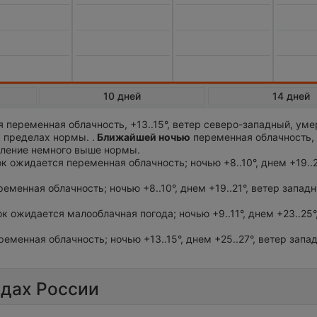
10 дней
14 дней
 переменная облачность, +13..15°, ветер северо-западный, ум
 пределах нормы. .
Ближайшей ночью
переменная облачность,
авление немного выше нормы.
ток ожидается переменная облачность; ночью +8..10°, днем +19..2
ременная облачность; ночью +8..10°, днем +19..21°, ветер запад
ток ожидается малооблачная погода; ночью +9..11°, днем +23..25°
ременная облачность; ночью +13..15°, днем +25..27°, ветер запа
одах России