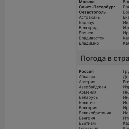
Москва
Во
Санкт-Петербург
Во
Севастополь
Во
Астрахань
Ек
Барнаул
Ив
Белгород
Иж
Брянск
Ир
Владивосток
Ка
Владимир
Ка
Погода в стр
Россия
Гр
Абхазия
До
Австрия
Ег
Азербайджан
Из
Армения
Ин
Беларусь
Ин
Бельгия
Ио
Болгария
Ир
Великобритания
Ис
Венгрия
Ит
Вьетнам
Ка
Германия
Ка