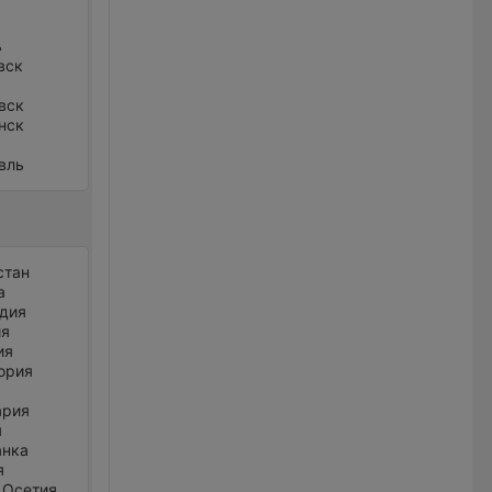
ь
вск
вск
нск
вль
стан
а
дия
ия
ия
ория
ария
я
анка
я
 Осетия