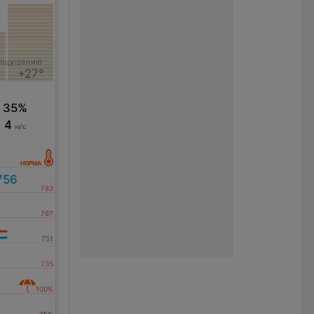
 ощущению
+27°
35%
4
м/с