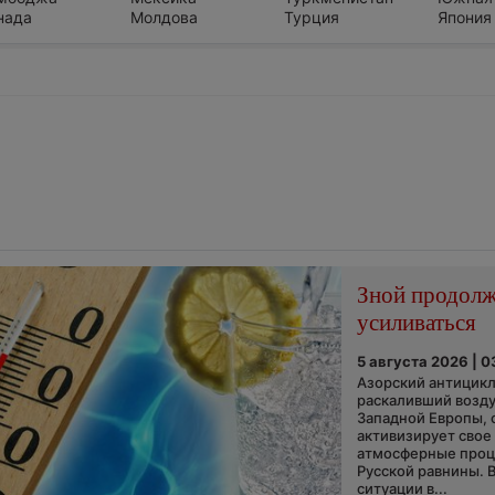
нада
Молдова
Турция
Япония
Зной продол
усиливаться
5 августа 2026 | 0
Азорский антицикл
раскаливший возду
Западной Европы, 
активизирует свое
атмосферные про
Русской равнины. 
ситуации в...