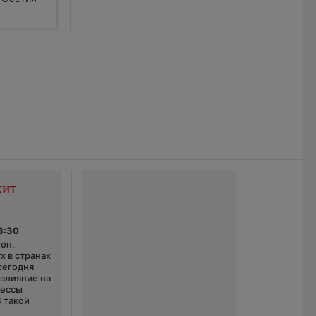
жит
3:30
он,
х в странах
сегодня
 влияние на
цессы
В такой