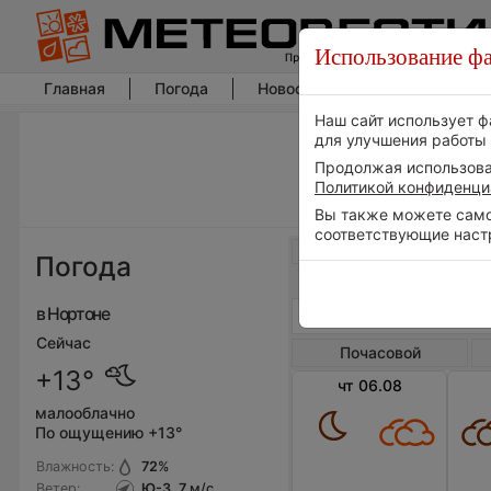
Использование фа
Главная
Погода
Новости погоды
Климат
Наш сайт использует ф
для улучшения работы 
Продолжая использоват
Политикой конфиденци
Вы также можете самос
соответствующие наст
Весь мир
Погода
в Нортоне
Сейчас
Почасовой
+13°
чт 06.08
малооблачно
По ощущению +13°
Влажность:
72
%
Ветер:
Ю-З, 7
м/с