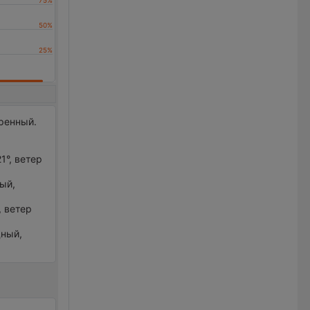
еренный.
1°, ветер
ный,
, ветер
дный,