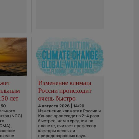
ожет
Изменение климата
сильным
России происходит
150 лет
очень быстро
:50
4 августа 2026 | 14:20
ального
Изменение климата в России и
нтра (NCC)
Канаде происходит в 2–4 раза
го
быстрее, чем в среднем по
(CMA),
планете, считает профессор
явление
кафедры лесных и
 океане
природоохранных наук...