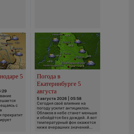
нодаре 5
Погода в
Екатеринбурге 5
августа
5:29
ование
5 августа 2026 | 05:58
ешается
Сегодня своё влияние на
ещаясь с
погоду усилит антициклон.
я
Облаков в небе станет меньше
и прекратит
и обойдётся без дождей. А вот
зирует
температурный фон окажется
ниже вчерашних значений...