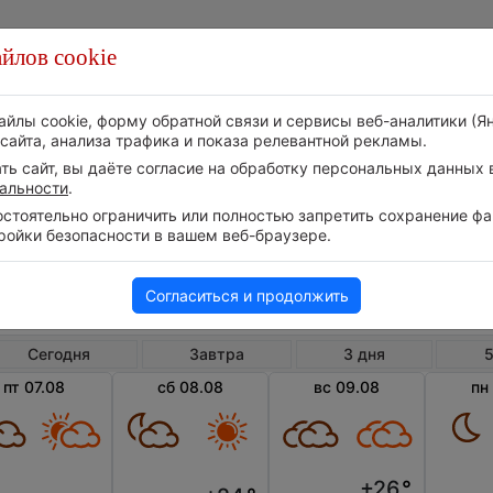
йлов cookie
Стихия
Природа
Технологии
Видео
айлы cookie, форму обратной связи и сервисы веб-аналитики (Я
сайта, анализа трафика и показа релевантной рекламы.
ь сайт, вы даёте согласие на обработку персональных данных в
альности
.
тоятельно ограничить или полностью запретить сохранение фай
ройки безопасности в вашем веб-браузере.
Великобритания
Англия
Но
Погода в Нортоне
Согласиться и продолжить
Сегодня
Завтра
3 дня
5
пт 07.08
сб 08.08
вс 09.08
пн
+26
°