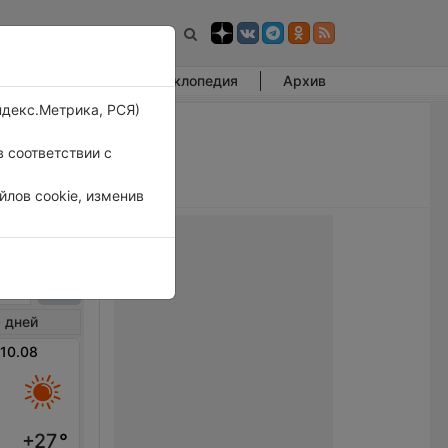
Фотогалерея
Энциклопедия
Архив
ндекс.Метрика, РСЯ)
 соответствии с
лов cookie, изменив
ртон
 дней
 10.08
+27
°