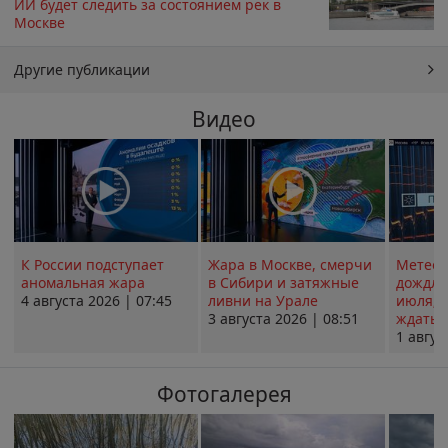
ИИ будет следить за состоянием рек в
Москве
Другие публикации
Видео
К России подступает
Жара в Москве, смерчи
Метеои
аномальная жара
в Сибири и затяжные
дождли
4 августа 2026 | 07:45
ливни на Урале
июля; 
3 августа 2026 | 08:51
ждать о
1 авгус
Фотогалерея