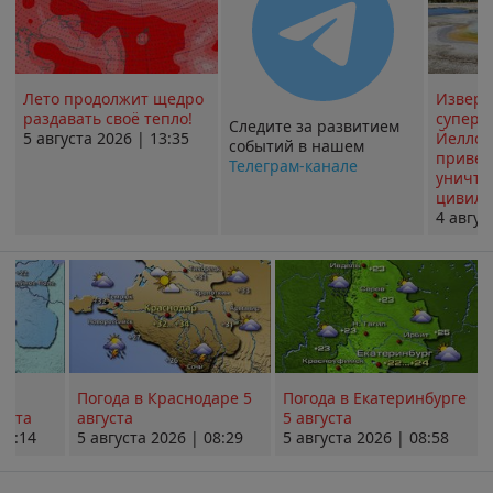
Лето продолжит щедро
Извер
раздавать своё тепло!
суперв
Следите за развитием
5 августа 2026 | 13:35
Йеллоу
событий в нашем
привед
Телеграм-канале
уничт
цивили
4 авгус
Погода в Краснодаре 5
Погода в Екатеринбурге
уста
августа
5 августа
08:14
5 августа 2026 | 08:29
5 августа 2026 | 08:58