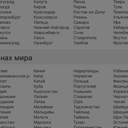
лгоград
Калуга
Пенза
Тверь
логда
Киров
Пермь
Тула
ронеж
Краснодар
Ростов-на-Дону
Тюмен
атеринбург
Красноярск
Рязань
Ульяно
аново
Липецк
Самара
Уфа
евск
Нижний Новгород
Саратов
Хабаро
кутск
Новосибирск
Сочи
Челяби
зань
Омск
Ставрополь
Якутск
лининград
Оренбург
Тамбов
Яросла
анах мира
узия
Кения
Нидерланды
Узбеки
миниканская республика
Кипр
Норвегия
Украин
ипет
Китай
Польша
Финлян
раиль
Куба
Португалия
Франц
дия
Кыргызстан
Румыния
Хорват
донезия
Латвия
Словакия
Черног
рдания
Литва
США
Чехия
ландия
Малайзия
Таджикистан
Швейц
пания
Мальдивы
Тайланд
Швеци
алия
Мальта
Тайвань
Шри-Л
захстан
Марокко
Тунис
Эстони
мбоджа
Мексика
Туркменистан
Южная