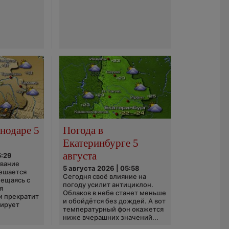
нодаре 5
Погода в
Екатеринбурге 5
августа
5:29
ование
5 августа 2026 | 05:58
ешается
Сегодня своё влияние на
ещаясь с
погоду усилит антициклон.
я
Облаков в небе станет меньше
и прекратит
и обойдётся без дождей. А вот
зирует
температурный фон окажется
ниже вчерашних значений...