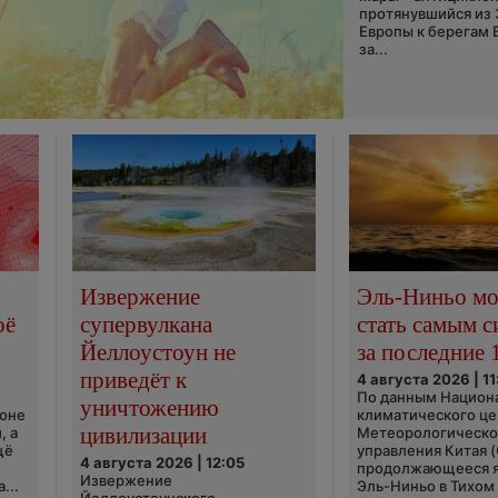
протянувшийся из
Европы к берегам 
за...
Извержение
Эль-Ниньо м
оё
супервулкана
стать самым 
Йеллоустоун не
за последние 
приведёт к
4 августа 2026 | 11
По данным Национ
уничтожению
ионе
климатического це
цивилизации
, а
Метеорологическо
щё
управления Китая 
4 августа 2026 | 12:05
продолжающееся 
Извержение
...
Эль-Ниньо в Тихом