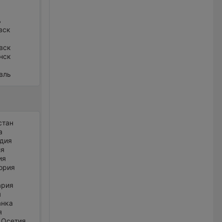
ь
вск
вск
нск
вль
стан
а
дия
ия
ия
ория
ария
я
анка
я
 Осетия