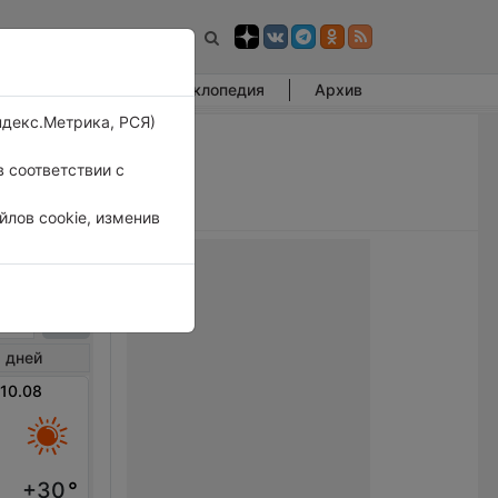
Фотогалерея
Энциклопедия
Архив
ндекс.Метрика, РСЯ)
 соответствии с
лов cookie, изменив
лби
 дней
 10.08
+30
°