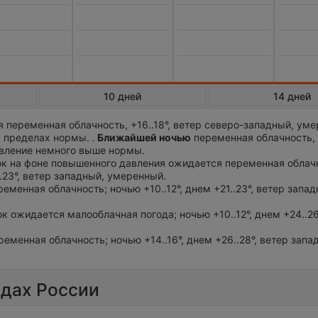
10 дней
14 дней
 переменная облачность, +16..18°, ветер северо-западный, ум
 пределах нормы. .
Ближайшей ночью
переменная облачность,
Давление немного выше нормы.
ток на фоне повышенного давления ожидается переменная облач
..23°, ветер западный, умеренный.
ременная облачность; ночью +10..12°, днем +21..23°, ветер запад
ток ожидается малооблачная погода; ночью +10..12°, днем +24..26
ременная облачность; ночью +14..16°, днем +26..28°, ветер запа
одах России