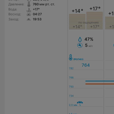
Давление:
760
мм рт. ст.
+17
°
Вода:
+17°
+14
°
+1
Восход:
04:27
Заход:
19:53
по ощущению
+14°
+17°
+1
47%
5
м/с