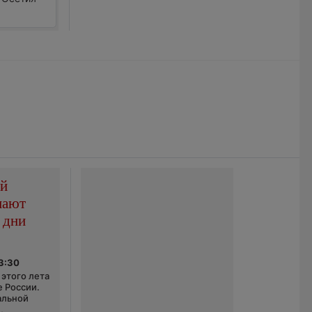
ой
пают
 дни
03:30
этого лета
е России.
альной
,