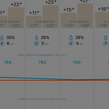
+27
°
+25
°
+22
°
+16
°
+15
°
1
°
+11
°
по ощущению
по ощущению
по ощущению
по
+15°
+26°
1°
+25°
+11°
+25°
+16°
26%
35%
26%
4
6
5
м/с
м/с
м/с
атмосферное давление
мм рт.ст.
осадки
количество и вероятность