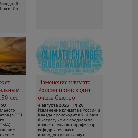
 Западной
Волги. Из-
ожет
Изменение климата
сильным
России происходит
150 лет
очень быстро
:50
4 августа 2026 | 14:20
ального
Изменение климата в России и
нтра (NCC)
Канаде происходит в 2–4 раза
го
быстрее, чем в среднем по
(CMA),
планете, считает профессор
явление
кафедры лесных и
 океане
природоохранных наук...