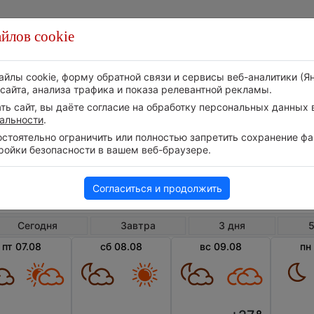
йлов cookie
Стихия
Природа
Технологии
Видео
айлы cookie, форму обратной связи и сервисы веб-аналитики (Я
сайта, анализа трафика и показа релевантной рекламы.
ь сайт, вы даёте согласие на обработку персональных данных в
альности
.
тоятельно ограничить или полностью запретить сохранение фай
ройки безопасности в вашем веб-браузере.
Великобритания
Англия
Си
Погода в Силби
Согласиться и продолжить
Сегодня
Завтра
3 дня
5
пт 07.08
сб 08.08
вс 09.08
пн