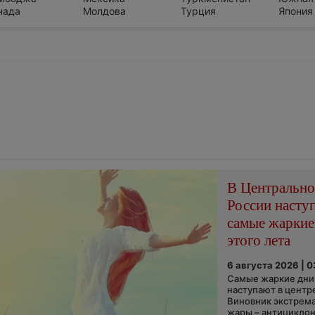
нада
Молдова
Турция
Япония
В Центральн
России насту
самые жаркие
этого лета
6 августа 2026 | 
Самые жаркие дни 
наступают в центр
Виновник экстрем
жары – антициклон