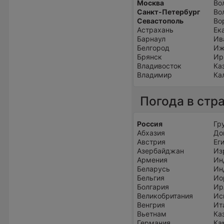
Москва
Во
Санкт-Петербург
Во
Севастополь
Во
Астрахань
Ек
Барнаул
Ив
Белгород
Иж
Брянск
Ир
Владивосток
Ка
Владимир
Ка
Погода в стр
Россия
Гр
Абхазия
До
Австрия
Ег
Азербайджан
Из
Армения
Ин
Беларусь
Ин
Бельгия
Ио
Болгария
Ир
Великобритания
Ис
Венгрия
Ит
Вьетнам
Ка
Германия
Ка