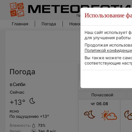
Использование фа
Главная
Погода
Новости погоды
Климат
Наш сайт использует ф
для улучшения работы 
Продолжая использоват
Политикой конфиденци
Вы также можете самос
соответствующие наст
Весь мир
Погода
в Силби
Сейчас
Почасовой
+13°
чт 06.08
ясно
По ощущению +13°
Влажность:
73
%
Ветер:
Зап, 6
м/с