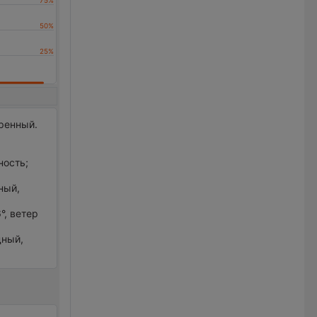
еренный.
ность;
ный,
°, ветер
дный,