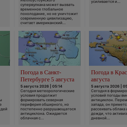
Йеллоустоунского
усиливается и...
супервулкана может вызвать
временное глобальное
похолодание, но не уничтожит
современную цивилизацию,
считает американский...
Погода в Санкт-
Погода в Крас
Петербурге 5 августа
августа
5 августа 2026 | 05:14
5 августа 2026 | 0
Сегодня метеорологические
Сегодня в формир
условия продолжит
условий погоды вм
ы
формировать северная
антициклон. Перем
е
периферия обширного, но
запада, он приметс
ждей
постепенно разрушающегося
рассеивать облака 
антициклона. Ожидается
дожди, что активи
облачная с...
дневной...