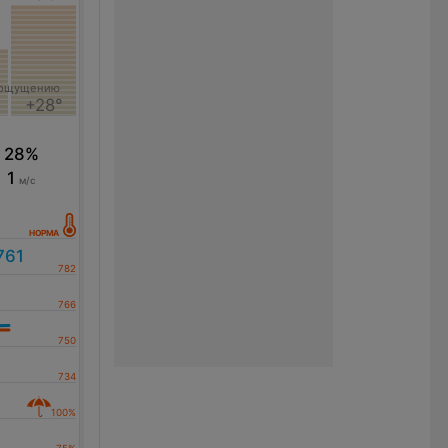
 ощущению
+28°
28%
1
м/с