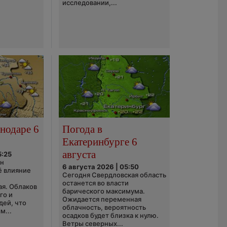
исследовании,...
нодаре 6
Погода в
Екатеринбурге 6
августа
5:25
он
6 августа 2026 | 05:50
ё влияние
Сегодня Свердловская область
ю
останется во власти
ая. Облаков
барического максимума.
го и
Ожидается переменная
дей, что
облачность, вероятность
м...
осадков будет близка к нулю.
Ветры северных...