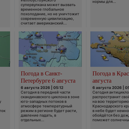
Йеллоустоунского
нормы для...
супервулкана может вызвать
временное глобальное
похолодание, но не уничтожит
современную цивилизацию,
считает американский...
Погода в Санкт-
Погода в Крас
Петербурге 6 августа
августа
6 августа 2026 | 05:12
6 августа 2026 | 0
Сегодня в передней части
Сегодня антицикл
скандинавского циклона в зоне
распространит сво
у
юго-западных потоков в
на всю территори
атмосфере температурный
Краснодарского кр
ток
режим в регионе будет расти,
в небе будет немно
давление падать, в
обойдётся без дож
отдельных...
поможет солнечны