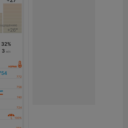
 ощущению
+26°
32%
3
м/с