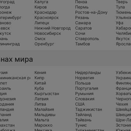
лгоград
Калуга
Пенза
Тверь
логда
Киров
Пермь
Тула
ронеж
Краснодар
Ростов-на-Дону
Тюмен
атеринбург
Красноярск
Рязань
Ульяно
аново
Липецк
Самара
Уфа
евск
Нижний Новгород
Саратов
Хабаро
кутск
Новосибирск
Сочи
Челяби
зань
Омск
Ставрополь
Якутск
лининград
Оренбург
Тамбов
Яросла
анах мира
узия
Кения
Нидерланды
Узбеки
миниканская республика
Кипр
Норвегия
Украин
ипет
Китай
Польша
Финлян
раиль
Куба
Португалия
Франц
дия
Кыргызстан
Румыния
Хорват
донезия
Латвия
Словакия
Черног
рдания
Литва
США
Чехия
ландия
Малайзия
Таджикистан
Швейц
пания
Мальдивы
Тайланд
Швеци
алия
Мальта
Тайвань
Шри-Л
захстан
Марокко
Тунис
Эстони
мбоджа
Мексика
Туркменистан
Южная