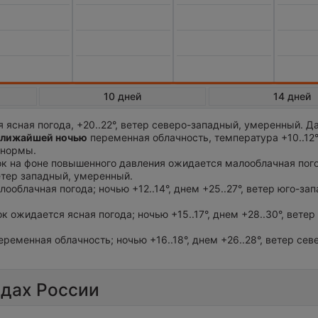
10 дней
14 дней
 ясная погода, +20..22°, ветер северо-западный, умеренный. Д
лижайшей ночью
переменная облачность, температура +10..12°
 нормы.
ток на фоне повышенного давления ожидается малооблачная пог
 ветер западный, умеренный.
лооблачная погода; ночью +12..14°, днем +25..27°, ветер юго-за
ток ожидается ясная погода; ночью +15..17°, днем +28..30°, вете
еременная облачность; ночью +16..18°, днем +26..28°, ветер сев
одах России