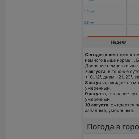
Неделя
Сегодня днем
ожидается
немного выше нормы. .
Б
Давление немного выше
7 августа
, в течение су
+10..12°, днем +21..23°,
8 августа
, ожидается ма
умеренный.
9 августа
, в течение су
умеренный.
10 августа
, ожидается п
западный, умеренный.
Погода в гор