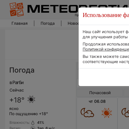
Использование фа
Главная
Погода
Новости погоды
Климат
Наш сайт использует ф
для улучшения работы 
Продолжая использоват
Политикой конфиденци
Вы также можете самос
соответствующие наст
Весь мир
Погода
в Рагби
Сейчас
Почасовой
+18°
чт 06.08
ясно
По ощущению +18°
Влажность:
41
%
Ветер:
Зап, 6
м/с