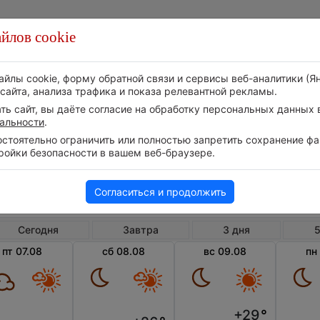
йлов cookie
Стихия
Природа
Технологии
Видео
айлы cookie, форму обратной связи и сервисы веб-аналитики (Я
сайта, анализа трафика и показа релевантной рекламы.
ь сайт, вы даёте согласие на обработку персональных данных в
альности
.
тоятельно ограничить или полностью запретить сохранение фай
ройки безопасности в вашем веб-браузере.
Великобритания
Англия
Ра
Погода в Рагби
Согласиться и продолжить
Сегодня
Завтра
3 дня
5
пт 07.08
сб 08.08
вс 09.08
пн
+29
°