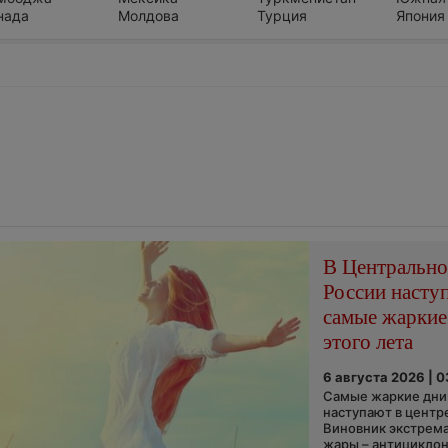
нада
Молдова
Турция
Япония
В Центральн
России насту
самые жаркие
этого лета
6 августа 2026 | 
Самые жаркие дни 
наступают в центр
Виновник экстрем
жары – антициклон