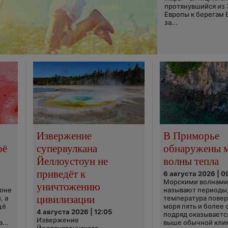
протянувшийся из
Европы к берегам 
за...
Извержение
В Приморье
оё
супервулкана
обнаружены 
Йеллоустоун не
волны тепла
приведёт к
6 августа 2026 | 0
Морскими волнами
уничтожению
ионе
называют периоды,
цивилизации
, а
температура пове
щё
моря пять и более 
4 августа 2026 | 12:05
подряд оказываетс
Извержение
...
выше обычной кли