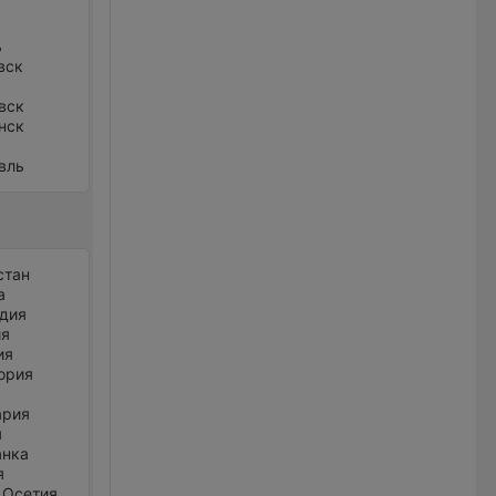
ь
вск
вск
нск
вль
стан
а
дия
ия
ия
ория
ария
я
анка
я
 Осетия