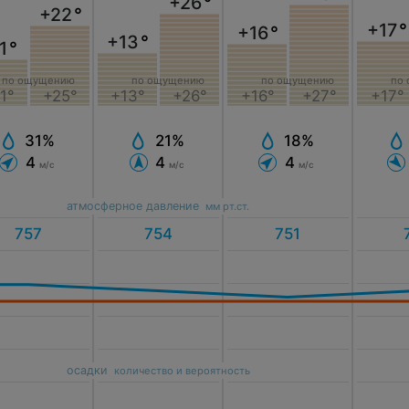
+26
°
+22
°
+17
°
+16
°
+13
°
1
°
по ощущению
по ощущению
по ощущению
по
1°
+25°
+13°
+26°
+16°
+27°
+17°
31%
21%
18%
4
4
4
м/с
м/с
м/с
атмосферное давление
мм рт.ст.
осадки
количество и вероятность