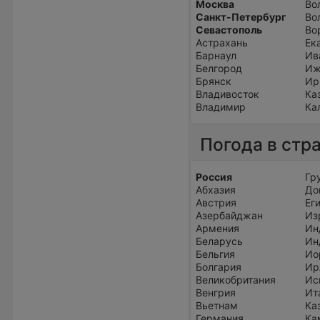
Москва
Во
Санкт-Петербург
Во
Севастополь
Во
Астрахань
Ек
Барнаул
Ив
Белгород
Иж
Брянск
Ир
Владивосток
Ка
Владимир
Ка
Погода в стр
Россия
Гр
Абхазия
До
Австрия
Ег
Азербайджан
Из
Армения
Ин
Беларусь
Ин
Бельгия
Ио
Болгария
Ир
Великобритания
Ис
Венгрия
Ит
Вьетнам
Ка
Германия
Ка