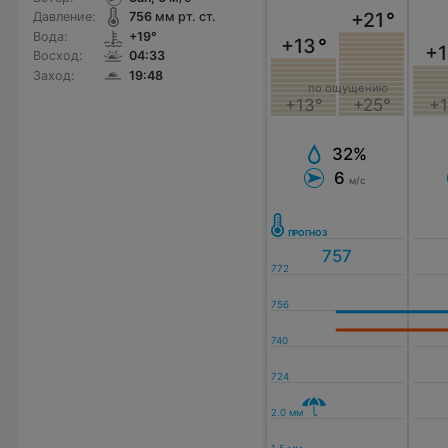
+21
°
Давление:
756
мм рт. ст.
Вода:
+19°
+13
°
+1
Восход:
04:33
Заход:
19:48
по ощущению
+13°
+25°
+1
32%
6
м/с