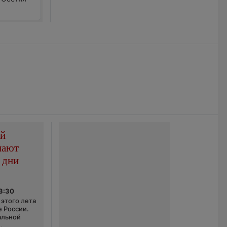
ой
пают
 дни
03:30
этого лета
е России.
альной
,