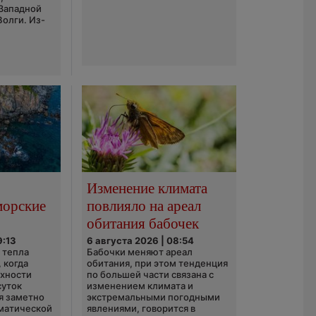
 Западной
Волги. Из-
Изменение климата
морские
повлияло на ареал
обитания бабочек
9:13
6 августа 2026 | 08:54
 тепла
Бабочки меняют ареал
 когда
обитания, при этом тенденция
рхности
по большей части связана с
суток
изменением климата и
я заметно
экстремальными погодными
матической
явлениями, говорится в