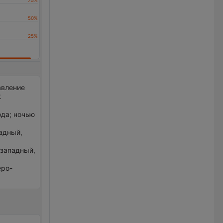
авление
.
ода; ночью
падный,
р западный,
еро-