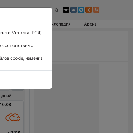
Фотогалерея
Энциклопедия
Архив
ндекс.Метрика, РСЯ)
 соответствии с
лов cookie, изменив
гби
 дней
 10.08
+27
°